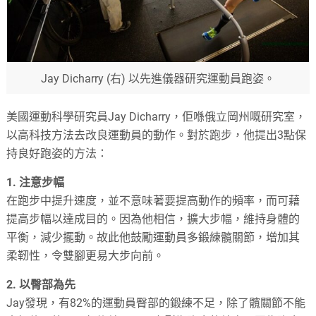
Jay Dicharry (右) 以先進儀器研究運動員跑姿。
美國運動科學研究員Jay Dicharry，佢喺俄立岡州嘅研究室，
以高科技方法去改良運動員的動作。對於跑步，他提出3點保
持良好跑姿的方法：
1. 注意步幅
在跑步中提升速度，並不意味著要提高動作的頻率，而可藉
提高步幅以達成目的。因為他相信，擴大步幅，維持身體的
平衡，減少擺動。故此他鼓勵運動員多鍛練髖關節，增加其
柔靭性，令雙腳更易大步向前。
2. 以臀部為先
Jay發現，有82%的運動員臀部的鍛練不足，除了髖關節不能