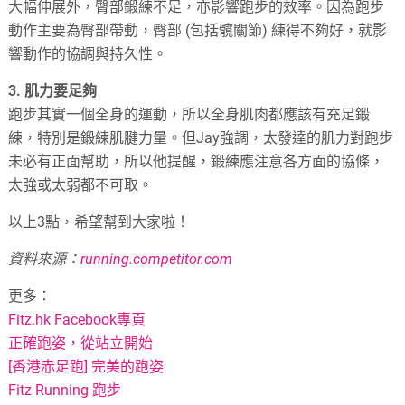
大幅伸展外，臀部鍛練不足，亦影響跑步的效率。因為跑步
動作主要為臀部帶動，臀部 (包括髖關節) 練得不夠好，就影
響動作的協調與持久性。
3. 肌力要足夠
跑步其實一個全身的運動，所以全身肌肉都應該有充足鍛
練，特別是鍛練肌腱力量。但Jay強調，太發達的肌力對跑步
未必有正面幫助，所以他提醒，鍛練應注意各方面的協條，
太強或太弱都不可取。
以上3點，希望幫到大家啦！
資料來源：
running.competitor.com
更多：
Fitz.hk Facebook專頁
正確跑姿，從站立開始
[香港赤足跑] 完美的跑姿
Fitz Running 跑步