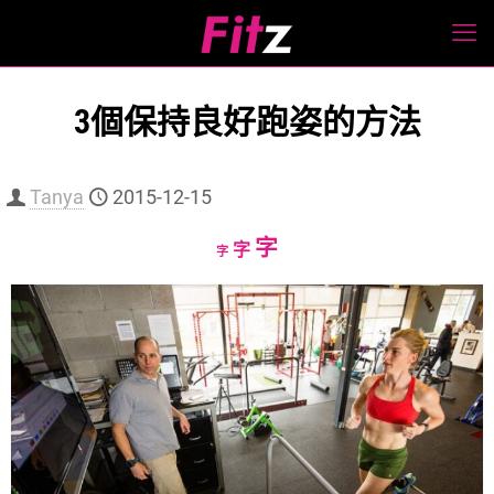
3個保持良好跑姿的方法
Tanya
2015-12-15
Increase
字
Reset
Decrease
字
字
font
font
font
size.
size.
size.