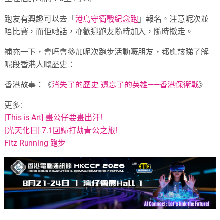
跑友有興趣可以去「
港島守衛戰紀念跑
」報名。注意呢次並
唔比賽，而佢哋話，
亦歡迎跑友隨時加入，隨時撤走。
補充一下，會唔會參加呢次跑步活動嘅朋友，
都應該睇了解
呢段香港人嘅歷史：
香港故事：《
消失了的歷史 遺忘了的英雄——香港保衛戰
》
更多:
[This is Art] 畫公仔要畫出汗!
[光天化日] 7.1回歸打劫青公之旅!
Fitz Running 跑步