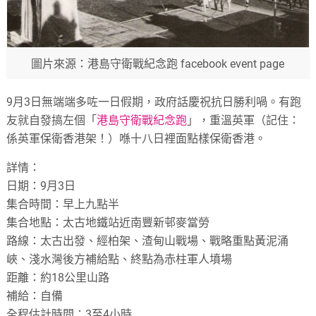
圖片來源：港島守衛戰紀念跑 facebook event page
9月3日無端端多咗一日假期，政府話慶祝抗日勝利喎。有跑
友就自發搞左個「
港島守衛戰紀念跑
」，重溫英軍（記住：
係英軍保衛香港架！）喺十八日裡面點樣保衛香港。
詳情：
日期：9月3日
集合時間：早上九點半
集合地點：太古地鐵站近南豐新邨麥當勞
路線：太古出發、經柏架、渣甸山戰場、戰略重點黃泥涌
峽、淺水灣後方補給點、終點為赤柱軍人墳場
距離：約18公里山路
補給：自備
全程估計時間：3至4小時