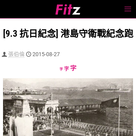
[9.3 抗日紀念] 港島守衛戰紀念跑
張伯倫
2015-08-27
Increase
字
Reset
Decrease
字
字
font
font
font
size.
size.
size.