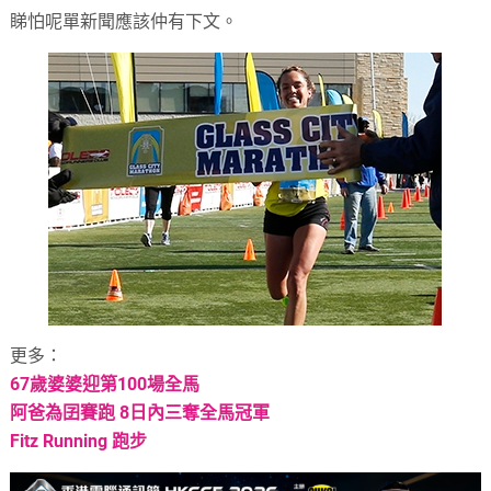
睇怕呢單新聞應該仲有下文。
更多：
67
歲婆婆迎第
100
場全馬
阿爸為囝賽跑
8
日內三奪全馬冠軍
Fitz
Running
跑步