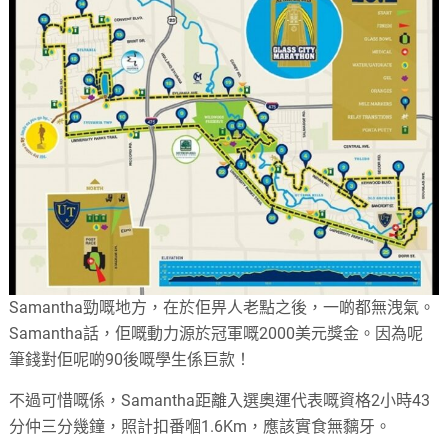
Samantha勁嘅地方，在於佢畀人老點之後，一啲都無洩氣。
Samantha話，佢嘅動力源於冠軍嘅2000美元獎金。因為呢
筆錢對佢呢啲90後嘅學生係巨款！
不過可惜嘅係，Samantha距離入選奧運代表嘅資格2小時43
分仲三分幾鐘，照計扣番嗰1.6Km，應該實食無黐牙。