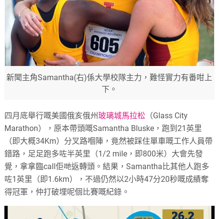
新聞主角Samantha(右)係大學校隊主力，難怪實力有番咁上
下。
四月底舉行嘅美國俄亥俄州
玻璃城馬拉松
（Glass City
Marathon），原本帶頭嘅Samantha Bluske，跑到21英里
（即大概34Km）分叉路嗰陣，竟然被踩住單車嘅工作人員帶
錯路，足足跑多咗半英里（1/2 mile，即800米）大會先發
覺，拿拿臨call佢哋返轉頭。結果，Samantha比其他人跑多
咗1英里（即1.6km），不過仍然以2小時47分20秒嘅成績奪
得冠軍，仲打破埋呢個比賽嘅紀錄。