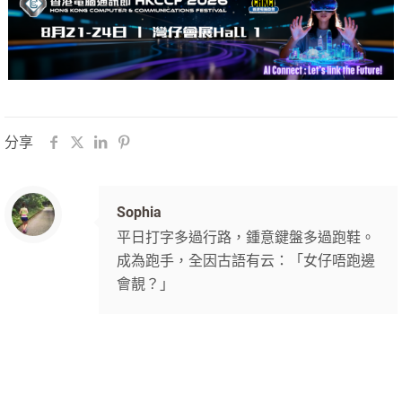
分享
Sophia
平日打字多過行路，鍾意鍵盤多過跑鞋。
成為跑手，全因古語有云：「女仔唔跑邊
會靚？」