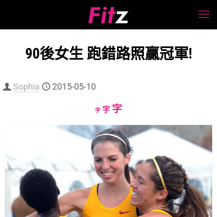
90後女生 跑錯路照贏冠軍!
Sophia
2015-05-10
Increase
字
Reset
Decrease
字
字
font
font
font
size.
size.
size.