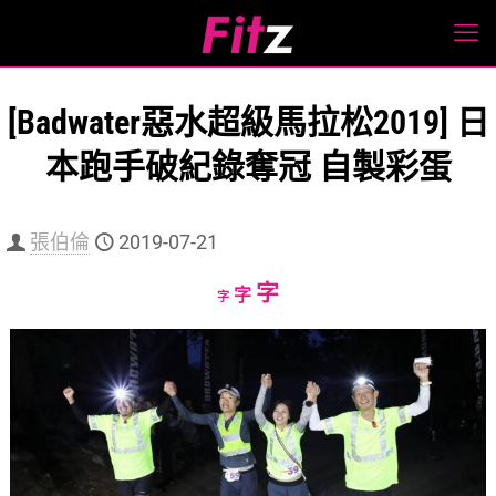
[Badwater惡水超級馬拉松2019] 日
本跑手破紀錄奪冠 自製彩蛋
張伯倫
2019-07-21
Increase
字
Reset
Decrease
字
字
font
font
font
size.
size.
size.