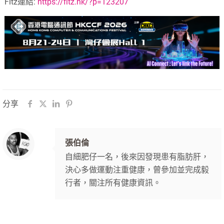
Fitz連結:
https://fitz.hk/?p=123207
分享
張伯倫
自細肥仔一名，後來因發現患有脂肪肝，
決心多做運動注重健康，曾參加並完成毅
行者，關注所有健康資訊。