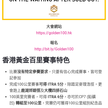
大會網站
https://golden100.hk
報名
http://bit.ly/Golden100
香港黃金百里
賽事特色
比賽
沒有特定參賽要求
，只要有信心完成賽事，皆可登
記參加
完成100公里賽事
可得 ITRA 5分
，除踏足麥理浩徑，更
會跑上
鹿湖郊遊徑
及
大欖四排石山
100英里完賽者，可得
ITRA 6分
，亦可於CP7 (鉛礦
凹)
轉組至100公里
，完賽仍可獲得100公里組別紀念品