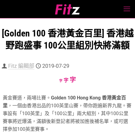
[Golden 100 香港黃金百里] 香港越
野跑盛事 100公里組別快將滿額
Fitz 編輯部
2019-07-29
Increase
字
Reset
Decrease
字
字
font
font
font
size.
size.
size.
黃金賽道，兩場比賽。
Golden 100 Hong Kong 香港黃金百
里
，一個由香港出品的100英里山賽，帶你跑遍新界九龍。賽
事設有「100英里」及「100公里」兩大組別，其中100公里
賽事將近爆滿，滿額後新登記者將被加進後補名單，或可選
擇參加100英里賽事。