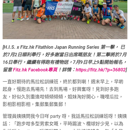
[H.I.S. x Fitz.hk Fitathlon Japan Running Series 第一擊， 已
於7月2日順利舉行，好多謝當日出席嘅朋友！第二擊將於7月
16日舉行，繼續有得跑有禮物送，7月9日早上9點開始報名，
留意
Fitz.hk Facebook專頁
！詳情：
https://fitz.hk/?p=36802
]
一直好期待的馬拉松訓練班，終於都到喇！週末早上，早啲
起身，慢跑去馬場先！去到馬場，好興奮呀！見到好多跑
友，好似久別重逢咁傾傾傾傾，姐妹淘好開心，嘰哩瓜拉，
影相影相影相，集郵集郵集郵！
管理員姨姨問我今日咩 party 呀，我話馬拉松訓練班呀！姨姨
話：「跑步咁多型男索女嘅，平時踢波丶欖球好少見，以為