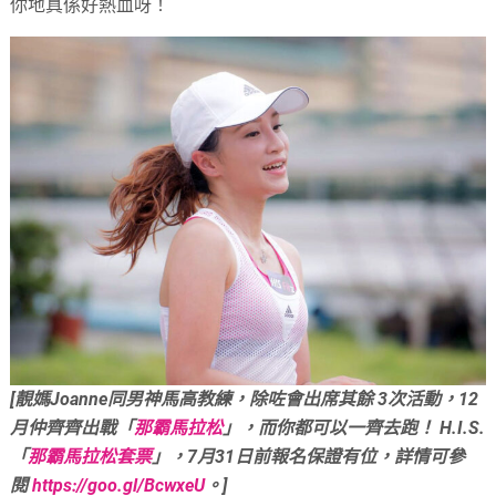
你地真係好熱血呀！
[靚媽Joanne同男神馬高教練，除咗會出席其餘 3次活動，12
月仲齊齊出戰「
那霸馬拉松
」，而你都可以一齊去跑！ H.I.S.
「
那霸馬拉松套票
」，7月31日前報名保證有位，詳情可參
閱
https://goo.gl/BcwxeU
。]