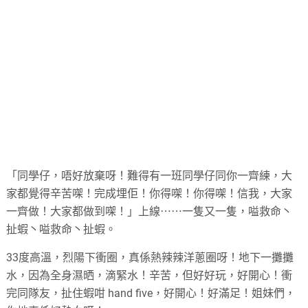
「同學仔，唔好放棄呀！難得有一班同學仔同你一齊練，大
家都覺得辛苦㗎！完成埋佢！你得㗎！你得㗎！信我，大家
一齊做！大家都做到㗎！」上線⋯⋯一隻又一隻，嗌救命丶
扯蝦丶嗌救命丶扯蝦。
33度高溫，烈陽下衝圈，真係熱辣辣洋蔥圈呀！地下一攤攤
水，因為全身濕晒，滴緊水！辛苦，但好好玩，好開心！衝
完同隊友，扯住蝦咁 hand five，好開心！好滿足！姐妹們，