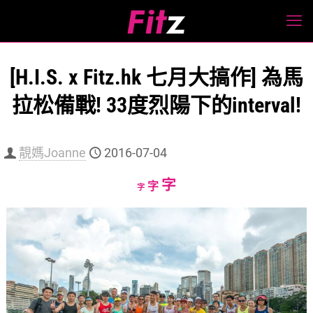
[H.I.S. x Fitz.hk 七月大搞作] 為馬
拉松備戰! 33度烈陽下的interval!
靚媽Joanne
2016-07-04
Increase
字
Reset
Decrease
字
字
font
font
font
size.
size.
size.