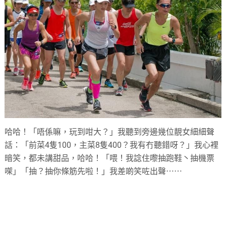
哈哈！「唔係嘛，玩到咁大？」我聽到旁邊幾位靚女細細聲
話：「前菜4隻100，主菜8隻400？我有冇聽錯呀？」我心裡
暗笑，都未講甜品，哈哈！「喂！我諗住嚟抽跑鞋丶抽機票
㗎」「抽？抽你條筋先啦！」我差啲笑咗出聲⋯⋯