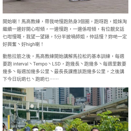
開始喇！馬高教練，帶我哋慢跑熱身3個圈，跑呀跑，姐妹淘
繼續一邊好開心咁傾，一邊慢跑，一邊係咁傾，有位靚女話
乜咁慢嘅，我望一望錶，5分半披喎師姐，仲話慢？妳哋一定
好興奮丶好high喇！
動態拉筋之後，馬高教練開始講解馬拉松的基本訓練，每週
要跑 interval丶Tempo丶LSD，跑幾長丶跑幾多丶每週里數要
幾多丶每週加幾多公里丶最長長課應該跑幾多公里，之後講
下今日玩啲乜丶跑啲乜⋯⋯