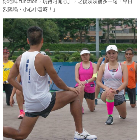
你地咩 function，玩得咁開心」，之後姨姨補多一句「今日
烈陽喎，小心中暑呀！」