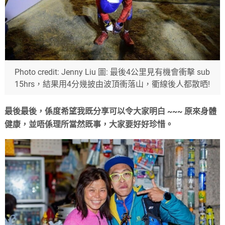
Photo credit: Jenny Liu 圖: 最後4公里見有機會衝擊 sub
15hrs，結果用4分幾披由波頂衝落山，衢線後人都散晒!
最後最後，係度希望我既分享可以令大家明白 ~~~ 原來身體
健康，並唔係理所當然既事，大家要好好珍惜。