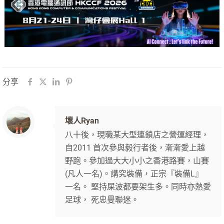
分享
壞人Ryan
八十後，現職某大型連鎖店之營運經理，
自2011 首次參與毅行者後，漸漸愛上越
野跑。參加過大大小小之香港路賽，山賽
(凡人一名)。講究裝備，正宗『裝備L』
一名。 堅持屎波都要架生多。同時亦熱愛
足球， 死忠曼聯迷。