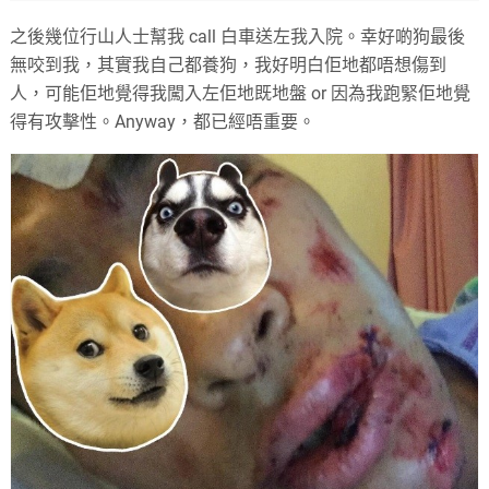
之後幾位行山人士幫我 call 白車送左我入院。幸好啲狗最後
無咬到我，其實我自己都養狗，我好明白佢地都唔想傷到
人，可能佢地覺得我闖入左佢地既地盤 or 因為我跑緊佢地覺
得有攻擊性。Anyway，都已經唔重要。