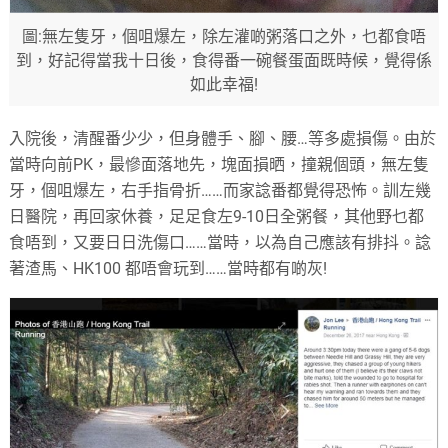
圖:無左隻牙，個咀爆左，除左灌啲粥落口之外，乜都食唔
到，好記得當我十日後，食得番一碗餐蛋面既時候，覺得係
如此幸福!
入院後，清醒番少少，但身體手、腳、腰…等多處損傷。由於
當時向前PK，最慘面落地先，塊面損晒，撞親個頭，無左隻
牙，個咀爆左，右手指骨折……而家諗番都覺得恐怖。訓左幾
日醫院，再回家休養，足足食左9-10日全粥餐，其他野乜都
食唔到，又要日日洗傷口……當時，以為自己應該有排抖。諗
著渣馬、HK100 都唔會玩到……當時都有啲灰!