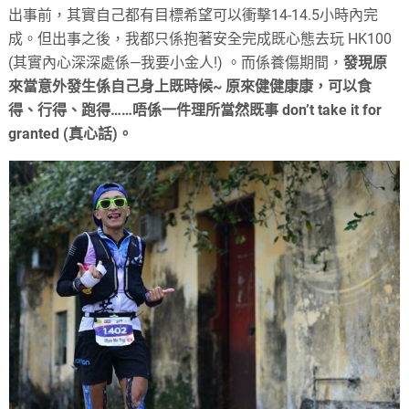
出事前，其實自己都有目標希望可以衝擊14-14.5小時內完
成。但出事之後，我都只係抱著安全完成既心態去玩 HK100
(其實內心深深處係—我要小金人!) 。而係養傷期間，
發現原
來當意外發生係自己身上既時候~ 原來健健康康，可以食
得、行得、跑得……唔係一件理所當然既事 don’t take it for
granted (真心話)。