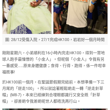
圖: 28/12受傷入院，27/1完成HK100，岩岩好一個月時間
剛剛星期六，小弟順利在16小時內完走HK100，得到一眾地
球人跑手最憧憬的「小金人」。但呢個「小金人」令我有另
一番感受……原來身體健康；食得、行得、跑得，係一件咁幸
福既事!
於HK100前一個月，在聖誕節假期完結前，本想準備一下三
月尾的「逆走100」。所以就諗著輕鬆啲走一轉「逆走針草
帽」(M8-7)，本來已經練到合埋眼都識行又安全既「針草
帽」，卻差啲令我差啲呢世人都唔洗再行山。