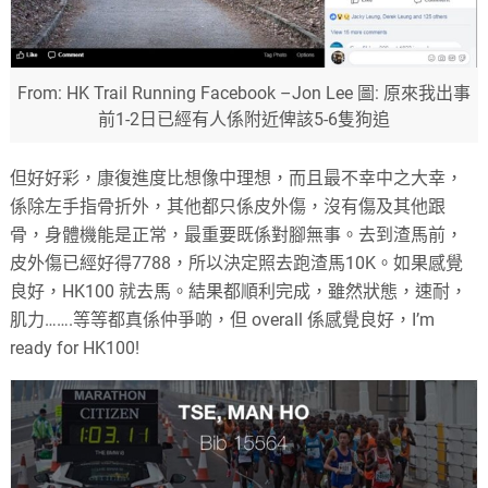
From: HK Trail Running Facebook –Jon Lee 圖: 原來我出事
前1-2日已經有人係附近俾該5-6隻狗追
但好好彩，康復進度比想像中理想，而且最不幸中之大幸，
係除左手指骨折外，其他都只係皮外傷，沒有傷及其他跟
骨，身體機能是正常，最重要既係對腳無事。去到渣馬前，
皮外傷已經好得7788，所以決定照去跑渣馬10K。如果感覺
良好，HK100 就去馬。結果都順利完成，雖然狀態，速耐，
肌力…….等等都真係仲爭啲，但 overall 係感覺良好，I’m
ready for HK100!