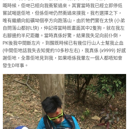
嘅時候，佢哋已經向我衝緊過來。其實當時我已經立即停低
嘗試喝退佢地，但係佢哋仍然衝過來撲我，我冇選擇之下，
唯有繼續向鉛礦坳個亭方向跑落山，由於牠們實在太快 (小弟
自問落山都好L快)，仲記得當時既畫面其中2隻狗，就在我左
右腳邊約半尺距離。當時真係好驚，結果我失足向前仆倒，
PK後我中間斷左片，到醒既時候已有幾位行山人士幫我止血
(中間佢地話我失去知覺約10多秒左右)，我真係 (x9999) 好感
謝佢地，全靠佢地見到我，如果唔係我暈左一個人都唔知會
發生D咩事。