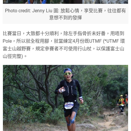
Photo credit: Jenny Liu 圖: 放鬆心情，享受比賽，往往都有
意想不到的發揮
比賽當日，大致都十分順利，除左手指骨折未好番，用唔到
Pole，所以就全程用腳，就當練定4月份既UTMF (*UTMF 環
富士山越野賽，規定參賽者不可使用行山杖，以保護富士山
山徑完整)。