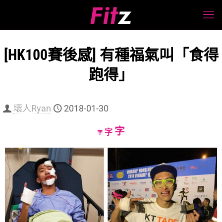
[HK100賽後感] 有種福氣叫「食得
跑得」
壞人Ryan
2018-01-30
Increase
字
Reset
Decrease
字
字
font
font
font
size.
size.
size.