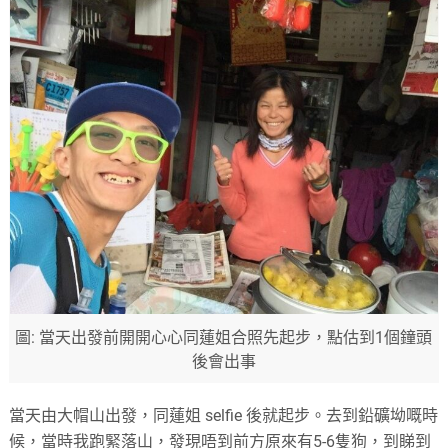
圖: 當天出發前開開心心同蓮姐合照先起步，點估到1個鐘頭
後會出事
當天由大帽山出發，同蓮姐 selfie 後就起步。去到鉛礦坳嘅時
候，當時我跑緊落山，發現唔到前方原來有5-6隻狗，到睇到