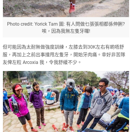
Photo credit: Yorick Tam 圖: 有人問做乜張張相都係伸脷?
唉，因為我無左隻牙囉!
但可能因為太耐無做強度訓練，左膝去到30K左右有啲唔舒
服，再加上之前出事撞甩左隻牙，開始牙肉痛。幸好非苦隊
友俾左粒 Arcoxia 我，令我舒緩不少。