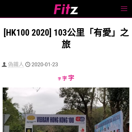
[HK100 2020] 103公里「有愛」之
旅
偽鐵人
2020-01-23
Increase
字
Reset
Decrease
字
字
font
font
font
size.
size.
size.