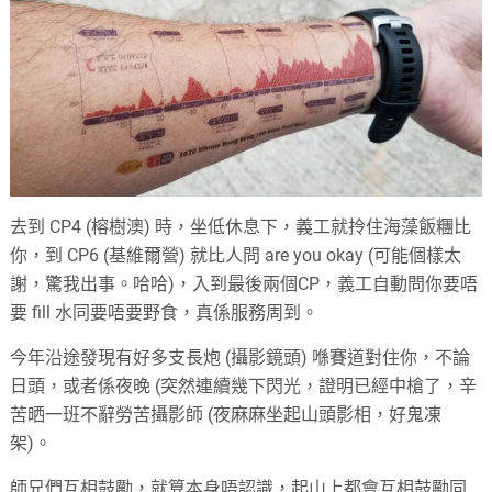
去到 CP4 (榕樹澳) 時，坐低休息下，義工就拎住海藻飯糰比
你，到 CP6 (基維爾營) 就比人問 are you okay (可能個樣太
謝，驚我出事。哈哈)，入到最後兩個CP，義工自動問你要唔
要 fill 水同要唔要野食，真係服務周到。
今年沿途發現有好多支長炮 (攝影鏡頭) 喺賽道對住你，不論
日頭，或者係夜晚 (突然連續幾下閃光，證明已經中槍了，辛
苦晒一班不辭勞苦攝影師 (夜麻麻坐起山頭影相，好鬼凍
架)。
師兄們互相鼓勵，就算本身唔認識，起山上都會互相鼓勵同