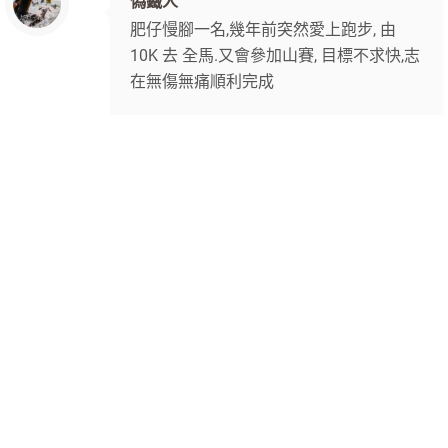
偽鐵人
肥仔慢腳一名,幾年前突然愛上跑步, 由
10K 去 全馬.又會參加山賽, 目標不求快,志
在無傷無痛順利完成