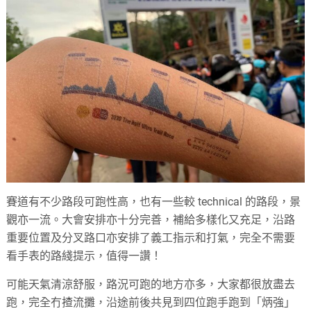
賽道有不少路段可跑性高，也有一些較 technical 的路段，景
觀亦一流。大會安排亦十分完善，補給多樣化又充足，沿路
重要位置及分叉路口亦安排了義工指示和打氣，完全不需要
看手表的路綫提示，值得一讚！
可能天氣清涼舒服，路況可跑的地方亦多，大家都很放盡去
跑，完全冇揸流攤，沿途前後共見到四位跑手跑到「炳強」