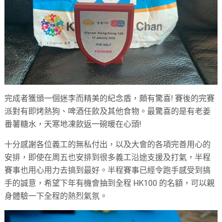
完成者獲頒一個迷李而精美的紀念盾，頗有驚喜! 賽後的完賽
派對有即烤熱狗、啤酒任飲及其他食物。最驚喜的是有老姜
番薯糖水，天寒地凍飲返一碗暖在心頭!
十分感謝各位義工的無私付出，以及大會的各項完善用心的
安排，即使在周五也安排到很多義工沿途支援及打氣，半程
賽事也用心用力去搞到最好。半程賽事已經令跑手感受到搞
手的誠意，希望下年有機會抽到全程 HK100 的名額，可以親
身體驗一下全程的熱烈氣氛。