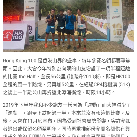
Hong Kong 100 是香港山界的盛事，每年參賽名額都要爭崩
頭。因此，大會今年特別為向隅的山友增設了一項半程距離
的比賽 the Half，全長56公里 (總爬升2010米)，即是HK100
全程的頭一半路缐，另再加5公里，在經過CP4榕樹澳 (51K)
之後上一半雞公山再折返北潭涌衝缐，時限14小時。
2019年下半年我和不少跑友一樣因為「運動」而大幅減少了
「運動」，跑量下跌超過一半，本來並沒有報這個比賽。及
後，大會在11月底宣布，因為受到社會局勢影響，容許參加
者退出或保留名額至明年，同時再重推部份參賽名額供有興
趣報名的跑手即時免抽籤報名。我有感自己頹廢了幾個月，