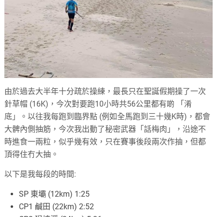
由於過去大半年十分疏於操練，最長只在聖誕假期操了一次
針草帽 (16K)，今次對要跑10小時共56公里都有啲 「淆
底」。以往我每跑到臨界點 (例如全馬跑到三十幾K時)，都會
大髀內側抽筋，今次我出動了秘密武器「話梅肉」，沿途不
時進食一兩粒，似乎幾有效，只在賽事後段兩次作抽，但都
頂得住冇大抽。
以下是我每段的時間:
SP 東壩 (12km) 1:25
CP1 鹹田 (22km) 2:52