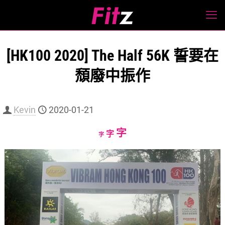
[HK100 2020] The Half 56K 誓要在
頹廢中振作
Kevin
2020-01-21
Increase
字
Reset
Decrease
字
字
font
font
font
size.
size.
size.