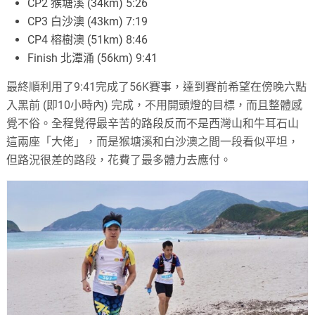
CP2 猴塘溪 (34km) 5:26
CP3 白沙澳 (43km) 7:19
CP4 榕樹澳 (51km) 8:46
Finish 北潭涌 (56km) 9:41
最終順利用了9:41完成了56K賽事，達到賽前希望在傍晚六點
入黑前 (即10小時內) 完成，不用開頭燈的目標，而且整體感
覺不俗。全程覺得最辛苦的路段反而不是西灣山和牛耳石山
這兩座「大佬」，而是猴塘溪和白沙澳之間一段看似平坦，
但路況很差的路段，花費了最多體力去應付。