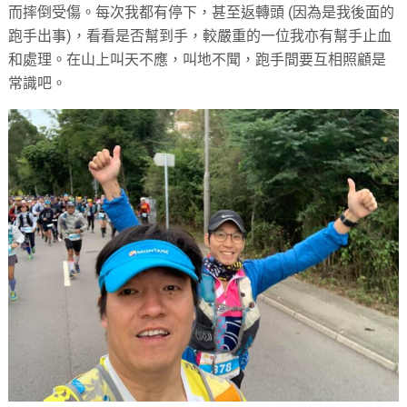
而摔倒受傷。每次我都有停下，甚至返轉頭 (因為是我後面的
跑手出事)，看看是否幫到手，較嚴重的一位我亦有幫手止血
和處理。在山上叫天不應，叫地不聞，跑手間要互相照顧是
常識吧。