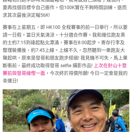
要再找個目標令自己振作。但100K實在不夠時間訓練，退而
求其次最後決定報56K!
賽事在上星期五，即 HK100 全程賽事的前一日舉行，所以要
請一日假。當日天氣清涼，十分適合作賽。我和幾位跑友乘
的士約7:15到達起點北潭涌，賽事在8:00起步。寄存行李及
整理裝備後，約7:45上線。上線不久，忽然聽到一衆跑友大
聲起哄，原來是發哥和朋友跑步經過! 我見機不可失，馬上果
斷衝前，最終成功取得發哥 selfie 攝影作品!
上次在針山十登
賽前與發哥緣慳一面
，今次終於得償所願! 今日一定會是我的
幸運日!