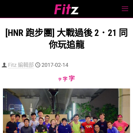
[HNR 跑步團] 大戰過後 2．21 同
你玩追龍
Fitz 編輯部
2017-02-14
Increase
字
Reset
Decrease
字
字
font
font
font
size.
size.
size.