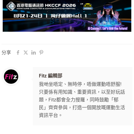
分享
Fitz 編輯部
我哋坐唔定、無時停，唔做運動唔舒服!
只要係有用知識、重要資訊，以至好玩話
題，Fitz都會全力搜羅，同時鼓勵「郁
民」齊齊參與，打造一個開放嘅運動生活
資訊平台。