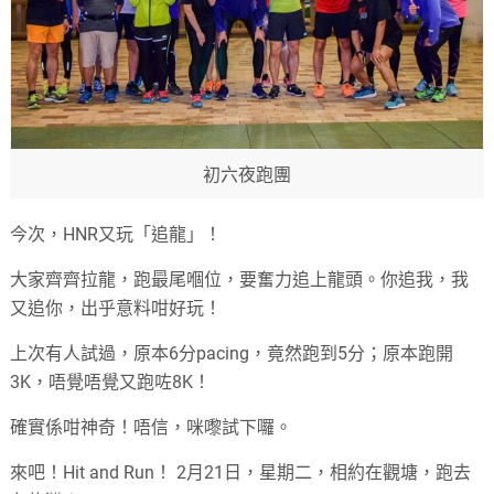
初六夜跑團
今次，HNR又玩「追龍」！
大家齊齊拉龍，跑最尾嗰位，要奮力追上龍頭。你追我，我
又追你，出乎意料咁好玩！
上次有人試過，原本6分pacing，竟然跑到5分；原本跑開
3K，唔覺唔覺又跑咗8K！
確實係咁神奇！唔信，咪嚟試下囉。
來吧！Hit and Run！ 2月21日，星期二，相約在觀塘，跑去