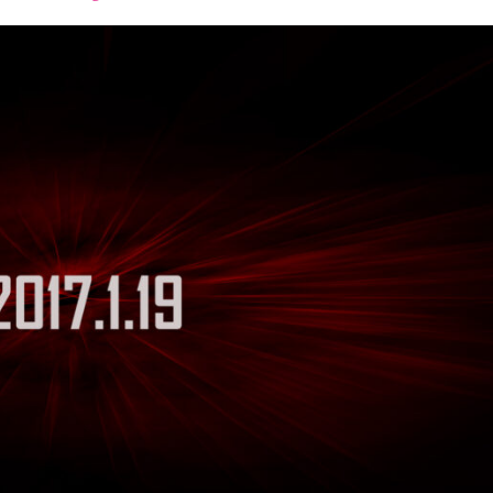
font
font
font
size.
size.
size.