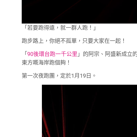
「若要跑得遠，就一群人跑！」
跑步路上，你絕不孤單，只要大家在一起！
「
90後環台跑一千公里
」的阿宗、阿盛新成立
東方嘅海岸跑個夠！
第一次夜跑團，定於1月19日。