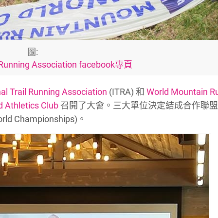
圖:
 Running Association facebook專頁
nal Trail Running Association
(ITRA) 和
World Mountain R
 Athletics Club
召開了大會。三大單位決定結成合作聯盟
Championships)。