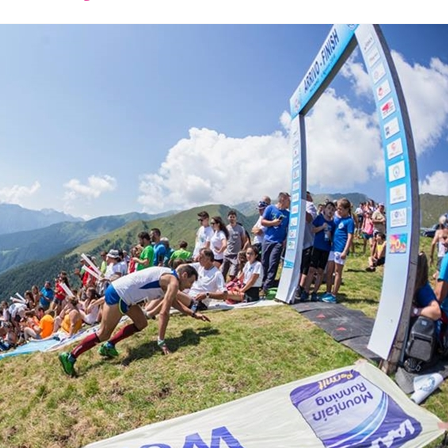
font
font
font
size.
size.
size.