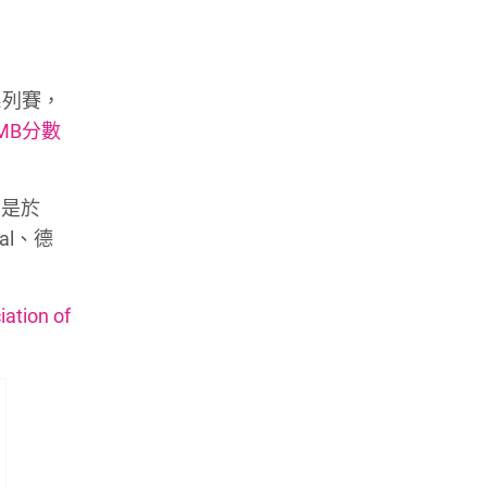
系列賽，
MB分數
，是於
nal、德
iation of