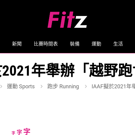
新聞
比賽時間表
裝備
運動
生活
擬於2021年舉辦「越野
運動 Sports
跑步 Running
IAAF擬於202
Increase
字
Reset
Decrease
字
字