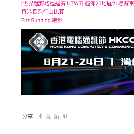
[世界越野跑巡迴賽 UTWT] 遍佈20地區21場賽
香港長跑行山比賽
Fitz Running 跑步
分享