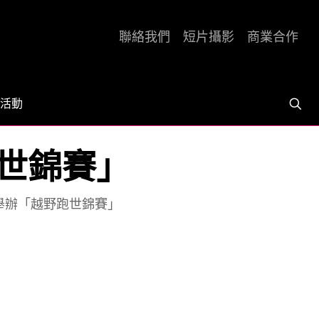
聯絡我們
短片攝影
商業合作
活動
跑世錦賽」
1年舉辦「越野跑世錦賽」