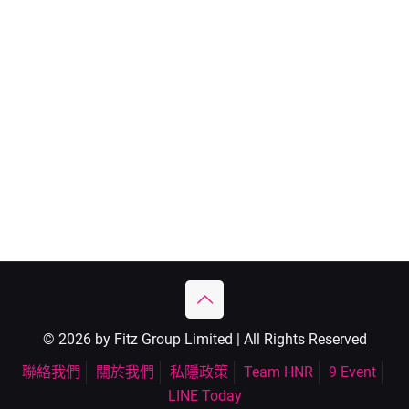
© 2026 by Fitz Group Limited | All Rights Reserved
聯絡我們
關於我們
私隱政策
Team HNR
9 Event
LINE Today