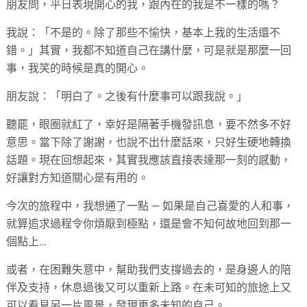
朋友問，平日表現開心的我，跟內在的我是不一樣的嗎？
我說：「不是的。除了那些不愉快，基本上我的生活還不
錯。」其實，我都不知道自己在講什麼，可是就是那麼一回
事，我笑的時候是真的開心。
朋友說：「明白了。之後有什麼事可以跟我說。」
聽罷，眼圈就紅了，幸好是隔著手機發訊息，要不然多不好
意思。當下除了謝謝，也說不出什麼話來，只好生硬地轉換
話題。現在回想起來，其實我應該直接表達那一刻的感動，
好讓對方知道關心是有用的。
今次的旅程中，我想通了一點
—
如果是自己喜愛的人和事，
就算追求過程令你煩厭到極點，還是會不知何故地回到那一
個點上…
或者，在困難失意中，幫助我們支撐過去的，是身邊人的陪
伴及支持，休息過後又可以重新上路。在未可知的旅途上又
可以看見另一片風景，發現更多未知的自己。