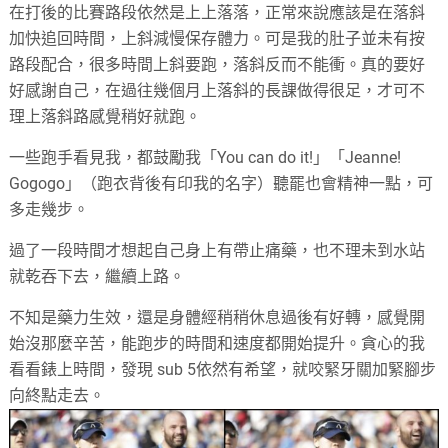
在打後的比賽路段依然是上上落落，正常來說應該是在落斜
加快追回時間，上斜減慢保存體力。可是我的肚子並未有按
路段配合，很多時間上斜要跑，落斜反而不能衝。真的要好
好感謝自己，在過往幾個月上落斜的長課做得很足，才可不
理上落斜路感覺稍好就跑。
一些跑手看見我，都鼓勵我「
You can do it!
」「
Jeanne!
Gogogo
」（跑衣背後有印我的名字）聽罷也會精神一點，可
多走幾步。
過了一段時間才想起自己身上有帶止痛藥，也不理未到水站
就乾吞下去，繼續上路。
不知是藥力生效，還是身體經稍稍休息過後有好轉，感覺開
始沒那麼辛苦，能跑步的時間和速度都開始提升。貪心的我
看看錶上時間，發現
sub 5
依然有希望，就咬緊牙關加緊腳步
向終點走去。