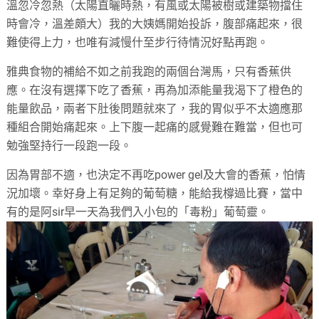
溫忽冷忽熱（太陽直曬時熱，有風或太陽被樹或建築物擋住
時會冷，溫差頗大）我的大姨媽開始投訴，腹部痛起來，很
難使得上力，也唯有減慢什至步行待情況好點再跑。
雅典食物的補給不如之前我跑的兩個台灣馬，只有香蕉供
應。在沒有選擇下吃了香蕉，再為加添能量我渴下了橙色的
能量飲品，兩者下肚後問題就來了，我的胃似乎不太適應那
種組合開始痛起來。上下腹一起痛的感覺難在難當，但也可
勉強堅持行一段跑一段。
因為胃部不適，也決定不再吃
power gel
及大會的香蕉，怕情
況加壞。幸好身上有足夠的葡萄糖，能給我橕過比賽，當中
有的是阿
sir
早一天為我們入小包的「毒粉」葡萄靈。