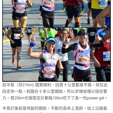
前半程（到
21km)
還算順利，因首十公里都是平路，就在此
段走快一點。斜路在十多公里開始，所以步速收慢以保存實
力。首
20km
也按原定計劃每
10km
吃下了各一包
power gel
。
半馬打後就是地獄的開始，不斷的長命上落斜，加上沿路氣