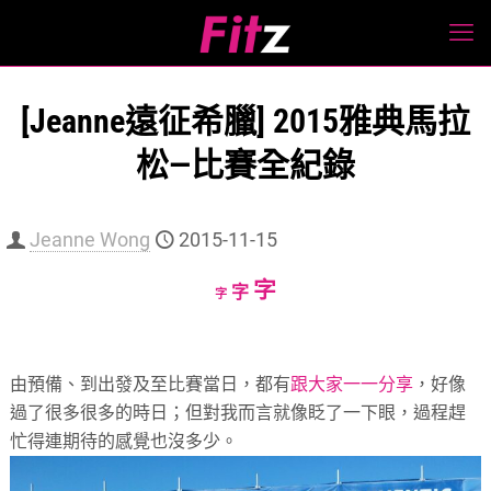
[Jeanne遠征希臘] 2015雅典馬拉
松—比賽全紀錄
Jeanne Wong
2015-11-15
Increase
字
Reset
Decrease
字
字
font
font
font
size.
size.
size.
由預備、到出發及至比賽當日，都有
跟大家一一分享
，好像
過了很多很多的時日；但對我而言就像眨了一下眼，過程趕
忙得連期待的感覺也沒多少。