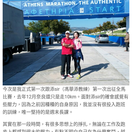
今次是我正式第一次跟添
sir
（馮華添教練）第一次出征全馬
比賽，去年
12
月奈良還只是走
10km
。面對添
sir
的確會感覺有
些壓力，因為之前因種種的自身原因，我並沒有很投入跑班
的訓練，唯一堅持的是週末長課。
其實在那一段時間，有很多思想上的掙扎，無論在工作及跑
步上都感到很大的壓力，有點不明白自己在為什麼奮鬥，越