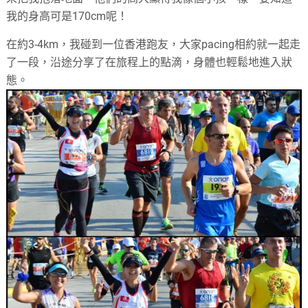
我的身高可是
170cm
呢！
在約
3-4km
，我碰到一位香港跑友，大家
pacing
相約就一起走
了一段，沿途分享了在旅程上的點滴，身體也輕鬆地進入狀
態。