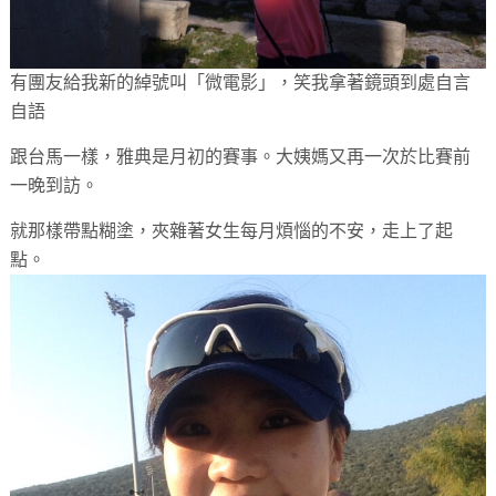
有團友給我新的綽號叫「微電影」，笑我拿著鏡頭到處自言
自語
跟台馬一樣，雅典是月初的賽事。大姨媽又再一次於比賽前
一晚到訪。
就那樣帶點糊塗，夾雜著女生每月煩惱的不安，走上了起
點。