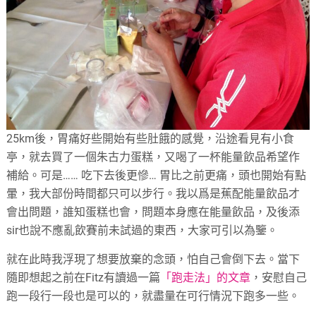
25km
後，胃痛好些開始有些肚餓的感覺，沿途看見有小食
亭，就去買了一個朱古力蛋糕，又喝了一杯能量飲品希望作
補給。可是……
吃下去後更慘…
胃比之前更痛，頭也開始有點
暈，我大部份時間都只可以步行。我以爲是蕉配能量飲品才
會出問題，誰知蛋糕也會，問題本身應在能量飲品，及後添
sir
也說不應亂飲賽前未試過的東西，大家可引以為鑒。
就在此時我浮現了想要放棄的念頭，怕自己會倒下去。當下
隨即想起之前在
Fitz
有讀過一篇
「跑走法」的文章
，安慰自己
跑一段行一段也是可以的，就盡量在可行情況下跑多一些。