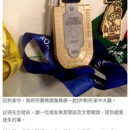
回到家中，我把完賽牌跟雅典娜一起
[
供奉
]
在家中大廳。
記得在出發前，跟一位朋友無意間談及文章開頭，提到感覺
迷失的事。