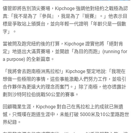
儘管即將告別頂尖賽場，Kipchoge 強調他對紐約之戰極為認
真:「我不是為了『參與』，我是為了『競賽』。」他表示目
標是爭取站上頒獎台，並向年輕一代證明「年齡只是一個數
字」。
當被問及跑完紐約後的打算，Kipchoge 證實他將「絕對肯
定」地退出大滿貫賽場，並開啟「為目的而跑」(running for
a purpose) 的全新篇章。
「我將會去跑南極洲馬拉松!」Kipchoge 堅定地說:「我現在
想做一些極限的事情，這些事能激勵人們努力工作，並吸引
合作夥伴為更遠大的理念而奮鬥。」除了南極，他亦透露計
劃到沙特阿拉伯挑戰50公里的賽事。
回顧職業生涯，Kipchoge 對自己在馬拉松上的成就已無遺
憾，只慨嘆在跑道生涯中，未能打破 5000米及10公里路跑世
界紀錄。