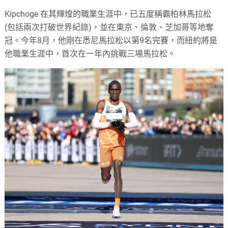
Kipchoge 在其輝煌的職業生涯中，已五度稱霸柏林馬拉松
(包括兩次打破世界紀錄)，並在東京、倫敦、芝加哥等地奪
冠。今年8月，他剛在悉尼馬拉松以第9名完賽，而紐約將是
他職業生涯中，首次在一年內挑戰三場馬拉松。