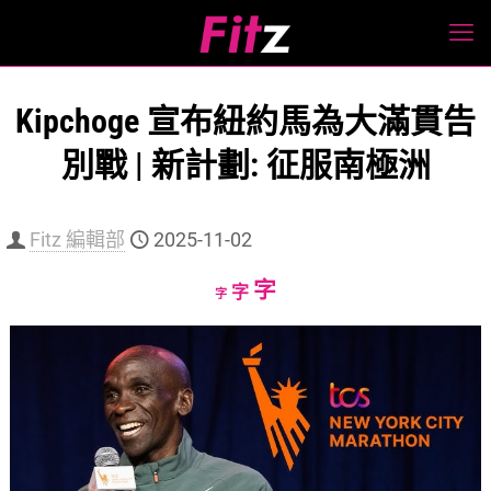
Kipchoge 宣布紐約馬為大滿貫告
別戰 | 新計劃: 征服南極洲
Fitz 編輯部
2025-11-02
Increase
字
Reset
Decrease
字
字
font
font
font
size.
size.
size.