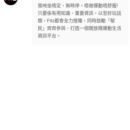
我哋坐唔定、無時停，唔做運動唔舒服!
只要係有用知識、重要資訊，以至好玩話
題，Fitz都會全力搜羅，同時鼓勵「郁
民」齊齊參與，打造一個開放嘅運動生活
資訊平台。