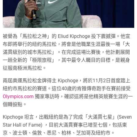
被譽為「馬拉松之神」的 Eliud Kipchoge 投下震撼彈。他宣
布即將舉行的紐約馬拉松，將會是他職業生涯最後一場「大
滿貫級別的城市馬拉松」。在完成這場比賽後，他計劃展開
一趟全新的「極限旅程」，其中最令人矚目的目標，是親身
征服南極洲馬拉松。
兩屆奧運馬拉松金牌得主 Kipchoge，將於11月2日首度踏上
紐約市馬拉松的賽道。這位40歲的肯雅傳奇跑手在賽前接受
Olympics.com
獨家專訪時，確認這將是他精英競賽生涯的一
個轉捩點。
Kipchoge 坦言，出戰紐約是為了完成「大滿貫七星」(Seven
Star Hall of Fame) ，目前大滿貫賽事已增至七個，包括東
京、波士頓、倫敦、悉尼、柏林、芝加哥及紐約市。