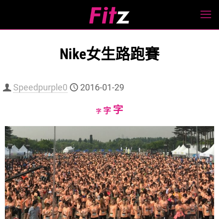
Nike女生路跑賽
Speedpurple0
2016-01-29
Increase
字
Reset
Decrease
字
字
font
font
font
size.
size.
size.