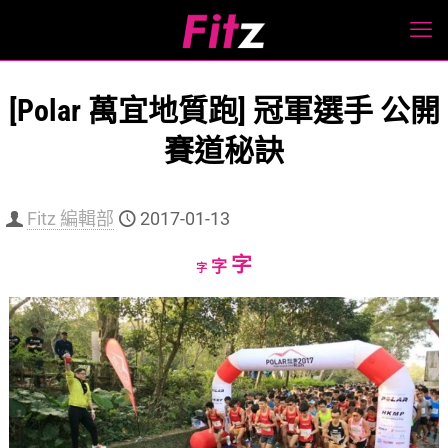
[Polar 萬宜地質跑] 冠軍選手 公開
賽道秘訣
Fitz 編輯部
2017-01-13
Increase
字
Reset
Decrease
字
字
font
font
font
size.
size.
size.