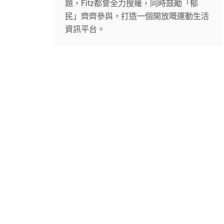
題，Fitz都會全力搜羅，同時鼓勵「郁
民」齊齊參與，打造一個開放嘅運動生活
資訊平台。