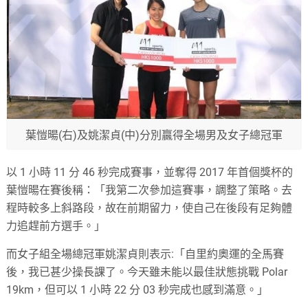
葉愷暘(右)及姚潔貞(中)分別贏得全場男及女子總冠軍
以 1 小時 11 分 46 秒完成賽事，並奪得 2017 年首個獎杯的
葉愷暘在賽後稱：「我第二次參加這賽事，調整了策略。去
程時較多上斜路段，故在前期留力，使自己在後段有足夠體
力追趕前方選手。」
而女子組全場總冠軍姚潔貞則表示:「自里約奧運的全馬賽
後，我已甚少操長課了。今天雖未能以最佳狀態挑戰 Polar
19km，但可以 1 小時 22 分 03 秒完成也感到滿意。」