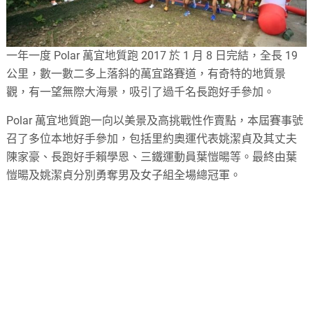
一年一度 Polar 萬宜地質跑 2017 於 1 月 8 日完結，全長 19
公里，數一數二多上落斜的萬宜路賽道，有奇特的地質景
觀，有一望無際大海景，吸引了過千名長跑好手參加。
Polar 萬宜地質跑一向以美景及高挑戰性作賣點，本屆賽事號
召了多位本地好手參加，包括里約奧運代表姚潔貞及其丈夫
陳家豪、長跑好手賴學恩、三鐵運動員葉愷暘等。最終由葉
愷暘及姚潔貞分別勇奪男及女子組全場總冠軍。