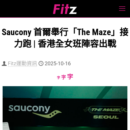
Saucony 首爾舉行「The Maze」接
力跑 | 香港全女班陣容出戰
Fitz運動資訊
2025-10-16
Increase
字
Reset
Decrease
字
字
font
font
font
size.
size.
size.