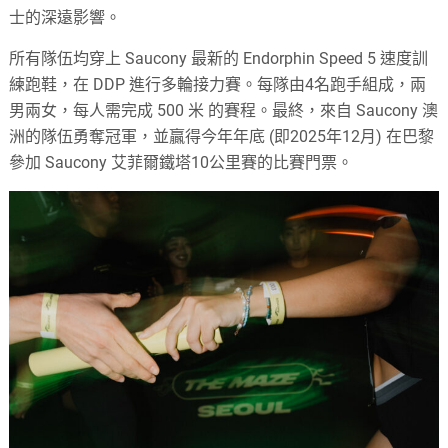
士的深遠影響。
所有隊伍均穿上 Saucony 最新的 Endorphin Speed 5 速度訓
練跑鞋，在 DDP 進行多輪接力賽。每隊由4名跑手組成，兩
男兩女，每人需完成 500 米 的賽程。最終，來自 Saucony 澳
洲的隊伍勇奪冠軍，並贏得今年年底 (即2025年12月) 在巴黎
參加 Saucony 艾菲爾鐵塔10公里賽的比賽門票。