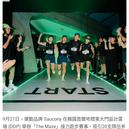
9月27日，運動品牌 Saucony 在韓國首爾地標東大門設計廣
場 (DDP) 舉辦「The Maze」接力跑步賽事，吸引20支隊伍參