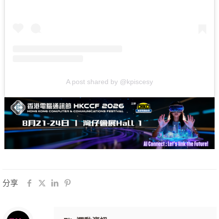
A post shared by @kpiscesy
分享