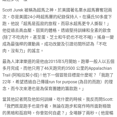
Scott Jurek 被稱為超馬之神，於美國著名悪水超馬賽奪冠兩
次，亦是美國24小時超馬賽的紀錄保持人。在攝氏50多度下
跑，他說「超馬是孤寂的旅程，而惡水超馬更令人撕裂！」
他從過去高血壓、弱質的體格，透過堅持訓練和全素的飲食
(除了不吃肉㚈，甚至蛋、芝士和牛奶也不吃不喝)，搖身一變
成為最強桿的運動員，成功改變及引證坊間所認為「不吃
肉，沒有力」的謠言。
最為人津津樂道的是他由2015年5月開始，跑畢一般人以五個
多月完成，而他只用了46天跑完約3500 公里的Appalachian
Trail (阿帕拉契小徑) ! 他下一個冒險目標是什麼呢？「我跑了
22年，希望透過自己傳達run for purpose (為目的而跑）的理
念，而今次來港也是為保育團體的籌款跑。」
當其他記者問及他如何訓練、吃什麼的時候，我反而問Scott:
「我們既是跑手也是作者，無論在跑步和寫作時所面對極致
的黑暗和孤寂時，你會如何自處？」全場靜了兩秒。( 他是暢