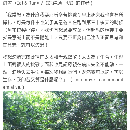
銷書《Eat & Run》/《跑得過一切》的作者 )
「我常想，為什麼我要那樣辛苦挑戰？早上起床我也會有所
掙扎，可是每件事也賦予其意義。在跑到第三十多天的時候
（阿帕拉契小徑），我也有想過要放棄，但超馬的精神主要
就是意識上而不是體能上，只要不斷為自己注入正面思考和
其意義，就可以渡過！
我想透過完成此徑向太太和母親致敬！太太為了生育，生理
上面對很大的挑戰；而我也見証母親在病床完全不能動，一
點一滴地失去生命。每次我想到她們，既然我可以跑，可以
生存，我的苦又算是什麼呢？」（I can move, I can run and I
am alive. )