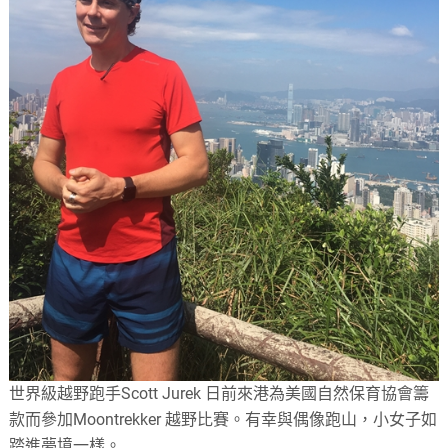
世界級越野跑手Scott Jurek 日前來港為美國自然保育協會籌
款而參加Moontrekker 越野比賽。有幸與偶像跑山，小女子如
踏進夢境一樣。