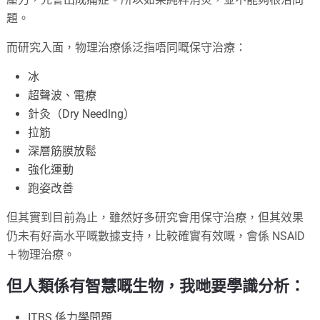
題。
而研究入面，物理治療係泛指唔同嘅保守治療：
冰
超聲波、電療
針灸（Dry Needlng）
拉筋
深層筋膜放鬆
強化運動
跑姿改善
但其實到目前為止，雖然好多研究會用保守治療，但其效果
仍未有好高水平嘅數據支持，比較確實有效嘅，會係 NSAID
＋物理治療。
但人類係有智慧嘅生物，我哋要學識分析：
ITBS 係力學問題