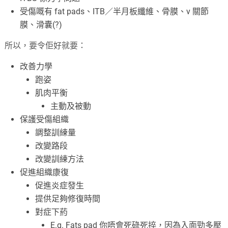
受傷嘅有 fat pads、ITB／半月板纖維、骨膜、v 關節
膜、滑囊(?)
所以，要令佢好就要：
改善力學
跑姿
肌肉平衡
主動及被動
保護受傷組織
調整訓練量
改變路段
改變訓練方法
促進組織康復
促進炎症發生
提供足夠修復時間
對症下葯
E.g. Fats pad 你唔會死碌死捽，因為入面勁多壓