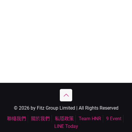
© 2026 by Fitz Group Limited | All Rights Reserved
聯絡我們
關於我們
私隱政策
Team HNR
9 Event
LINE Today