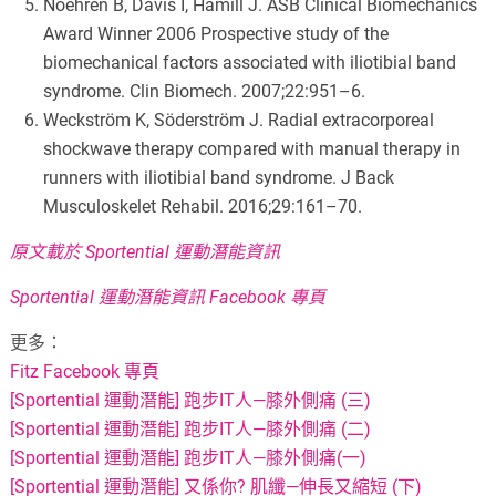
Noehren B, Davis I, Hamill J. ASB Clinical Biomechanics
Award Winner 2006 Prospective study of the
biomechanical factors associated with iliotibial band
syndrome. Clin Biomech. 2007;22:951–6.
Weckström K, Söderström J. Radial extracorporeal
shockwave therapy compared with manual therapy in
runners with iliotibial band syndrome. J Back
Musculoskelet Rehabil. 2016;29:161–70.
原文載於 Sportential 運動潛能資訊
Sportential 運動潛能資訊 Facebook 專頁
更多：
Fitz Facebook 專頁
[Sportential 運動潛能] 跑步IT人—膝外側痛 (三)
[Sportential 運動潛能] 跑步IT人—膝外側痛 (二)
[Sportential 運動潛能] 跑步IT人—膝外側痛(一)
[Sportential 運動潛能] 又係你? 肌纖—伸長又縮短 (下)