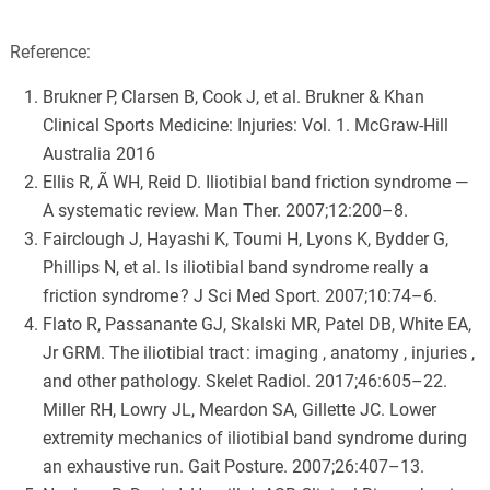
Reference:
Brukner P, Clarsen B, Cook J, et al. Brukner & Khan
Clinical Sports Medicine: Injuries: Vol. 1. McGraw-Hill
Australia 2016
Ellis R, Ã WH, Reid D. Iliotibial band friction syndrome —
A systematic review. Man Ther. 2007;12:200–8.
Fairclough J, Hayashi K, Toumi H, Lyons K, Bydder G,
Phillips N, et al. Is iliotibial band syndrome really a
friction syndrome ? J Sci Med Sport. 2007;10:74–6.
Flato R, Passanante GJ, Skalski MR, Patel DB, White EA,
Jr GRM. The iliotibial tract : imaging , anatomy , injuries ,
and other pathology. Skelet Radiol. 2017;46:605–22.
Miller RH, Lowry JL, Meardon SA, Gillette JC. Lower
extremity mechanics of iliotibial band syndrome during
an exhaustive run. Gait Posture. 2007;26:407–13.