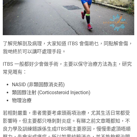
了解完解剖及病理，大家知道 ITBS 會傷啲乜，同點解會傷，
我哋終於可以講吓處理手段。
ITBS 一般都好少會做手術，主要以保守治療方法為主，研究
常見嘅有：
NASID (非類固醇消炎葯)
類固醇注射 (Corticosteroid Injection)
物理治療
若相對嚴重，患者需要考慮頭兩項治療，尤其生活日常都受
影響時，但主要都只喺刺對炎症。有睇之前文章嘅都知，不
良力學及訓練錯誤係生成ITBS嘅主要原因，慢慢患處頂唔順
壓力，先會出成痛症。所以如果純粹消炎，並不能夠根治問