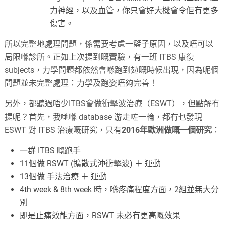
力神經，以及血管，你只會好大機會令佢有更多
傷害。
所以完整地處理問題，係需要考慮一籃子原因，以及唔可以
局限喺診所。正如上次提到嘅實驗，有一班 ITBS 康復
subjects，力學問題都依然會喺跑到攰嘅時候出現，因為呢個
問題並未完整處理：力學及跑姿唔夠完善！
另外，都聽過唔少ITBS會做衝擊波治療（ESWT），但點解冇
提呢？首先，我哋喺 database 游走咗一輪，都冇乜發現
ESWT 對 ITBS 治療嘅研究，只有
2016年歐洲做嘅一個研究
：
一群 ITBS 嘅跑手
11個做 RSWT (擴散式沖衝擊波) ＋ 運動
13個做 手法治療 ＋ 運動
4th week & 8th week 時，喺疼痛程度方面，2組並無大分
別
即是止痛效能方面，RSWT 未必有更高嘅效果