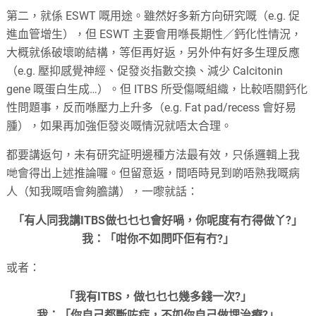
第二，就係 ESWT 嘅用途。雖然好多新方向研究嘅（e.g. 促
進血管增生），但 ESWT 主要會用喺長期性／鈣化性情況，
大概就係破壞啲結構，等佢再好返，另外仲有好多生理反應
（e.g. 壓抑感覺神經、促發炎指數交換、減少 Calcitonin
gene 嘅蛋白生成…）。但 ITBS 所受傷嘅組織，比較唔關鈣化
性問題事，反而喺壓力上升多（e.g. Fat pad/recess 會好易
腫），如果再加強佢發炎嘅情況就唔太合理。
都要講返句，未有研究証明邊種方法最有效，只係邏輯上我
哋會得出上述推論囉。但留意返，間唔時見到啲唔熟我嘅病
人（知我嘅唔會夠膽講），一嚟就話：
「有人同我講ITBS做乜乜乜會好喎，你呢度有冇得做丫?」
我：「咁你不如問吓佢有冇?」
或者：
「我有ITBS，做乜乜乜幾多錢一次?」
我：「你自己都斷咗症，不如你自己做埋治療?」