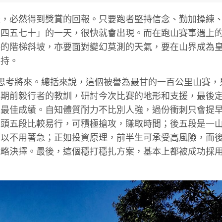
後，必然得到獎賞的回報。只要跑者堅持信念、勤加操練
三四五七十」的一天，很快就會出現。而在跑山賽事遇上
落的階梯斜坡，亦要面對變幻莫測的天氣，要在山界成為
支持。
我、思考將來。總括來說，這個被譽為最甘的一百公里山賽，
星期前毅行者的教訓，研討今次比賽的地形和支援，最後
人最佳成績。自知體質耐力不比別人強，過份衝刺只會提
；頭五段比較易行，可積極搶攻，賺取時間；後五段是一
可以不用著急；正如投資原理，前半生可承受高風險，而
戰略決擇。最後，這個穩打穩扎方案，基本上都被成功採