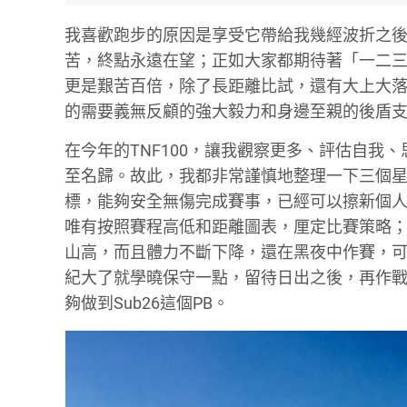
我喜歡跑步的原因是享受它帶給我幾經波折之
苦，終點永遠在望；正如大家都期待著「一二
更是艱苦百倍，除了長距離比試，還有大上大
的需要義無反顧的強大毅力和身邊至親的後盾
在今年的TNF100，讓我觀察更多、評估自
至名歸。故此，我都非常謹慎地整理一下三個
標，能夠安全無傷完成賽事，已經可以擦新個
唯有按照賽程高低和距離圖表，厘定比賽策略
山高，而且體力不斷下降，還在黑夜中作賽，
紀大了就學曉保守一點，留待日出之後，再作
夠做到Sub26這個PB。