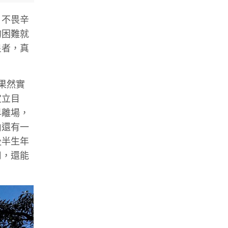
、不畏辛
的困難就
皇者，真
果然實
定立目
早離場，
山還有一
後半生年
用，還能