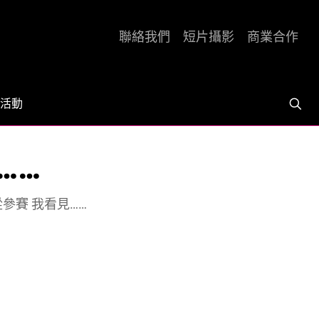
聯絡我們
短片攝影
商業合作
活動
……
] 從參賽 我看見……