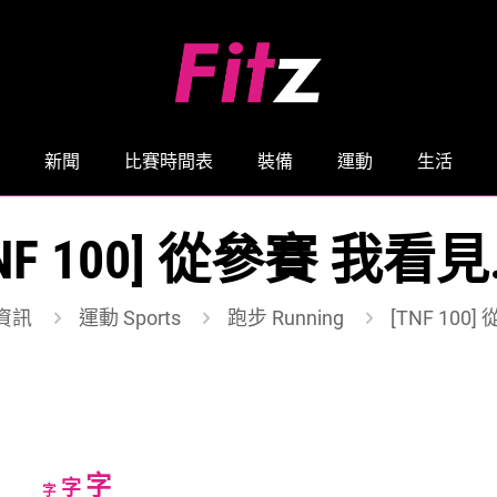
新聞
比賽時間表
裝備
運動
生活
TNF 100] 從參賽 我看見
資訊
運動 Sports
跑步 Running
[TNF 100
Increase
字
Reset
Decrease
字
字