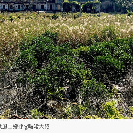
地風土鄉郊@囉唆大叔