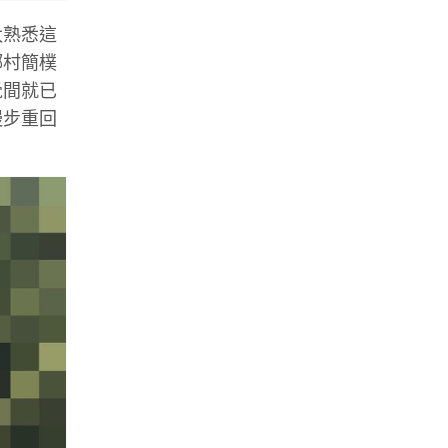
太熟悉這
鄉村簡樸
覺間就已
慢步重回