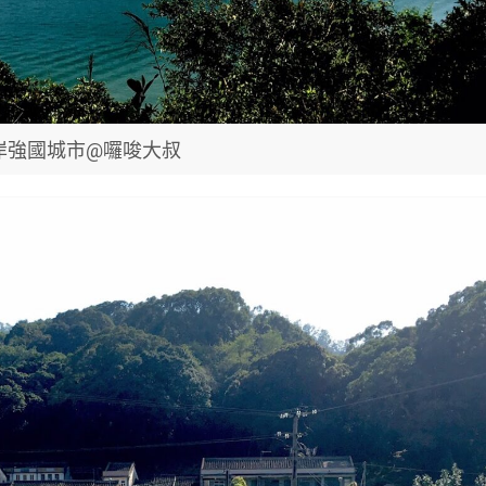
岸強國城市@囉唆大叔