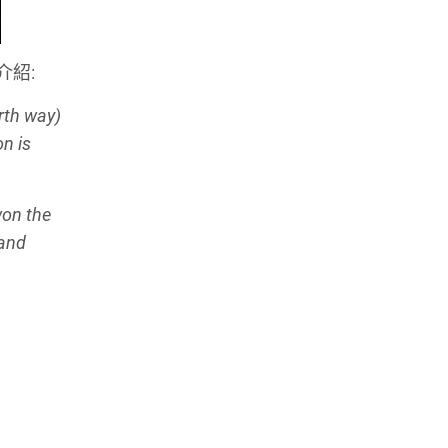
紹:
rth way)
on is
won the
 and