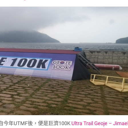
font
font
font
size.
size.
size.
K。自今年UTMF後，便是巨濟100K
Ultra Trail Geoje – Jimae