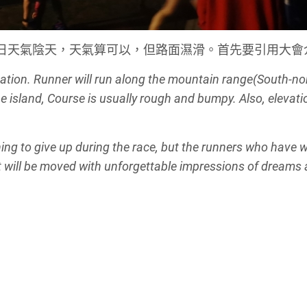
日天氣陰天，天氣算可以，但路面濕滑。首先要引用大會介
rmation. Runner will run along the mountain range(South-no
he island, Course is usually rough and bumpy. Also, elevati
ning to give up during the race, but the runners who have 
t will be moved with unforgettable impressions of dreams