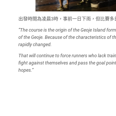
出發時間為凌晨3時，事前一日下雨，但比賽多
”The course is the origin of the Geoje Island fo
of the Geoje. Because of the characteristics of t
rapidly changed.
That will continue to force runners who lack trai
fight against themselves and pass the goal poin
hopes.”