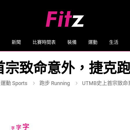
新聞
比賽時間表
裝備
運動
生活
上首宗致命意外，捷克
運動 Sports
跑步 Running
UTMB史上首宗致
Increase
字
Reset
Decrease
字
字