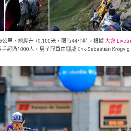
45公里，總爬升 +9,100米，限時44小時。根據
大會 Livetr
00人，男子冠軍由挪威 Erik-Sebastian Krogvi