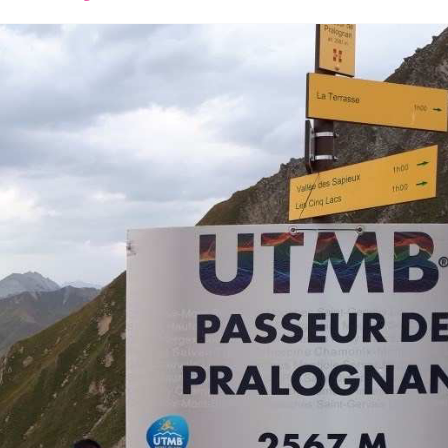
font
font
font
size.
size.
size.