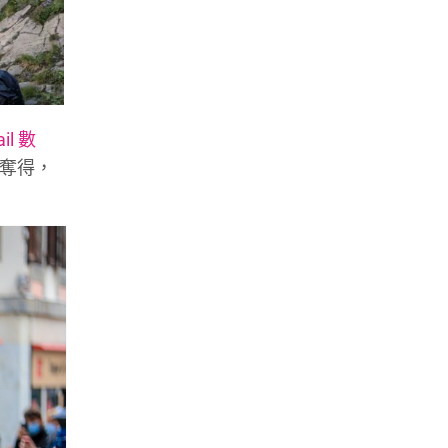
ail 數
g 奪得，