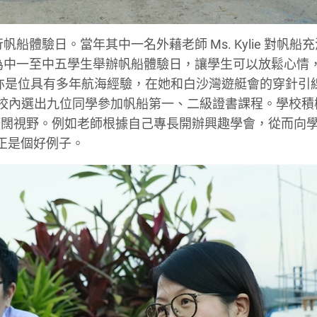
船體驗日。當年其中一名外藉老師 Ms. Kylie 對帆船
 都會為中一至中五學生舉辦帆船體驗日，讓學生可以放鬆心情
se，亦是位具有多年航海經驗，在她和白沙灣遊艇會的穿針引
資助，在校內選出九位同學參加帆船第一、二級證書課程。學校
擴闊視野。例如老師根據自己專長開辦興趣學會，從而向
正是個好例子。