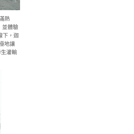
充滿熱
，並體驗
線下，迦
積極地讓
學生灌輸