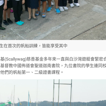
生在首次的帆船訓練，皆能享受其中
Scallywag)慈善基金多年來一直與白沙灣遊艇會緊密
塘基督教中國佈道會聖道迦南書院，九位書院的學生連同
開他們的帆船第一、二級證書課程。