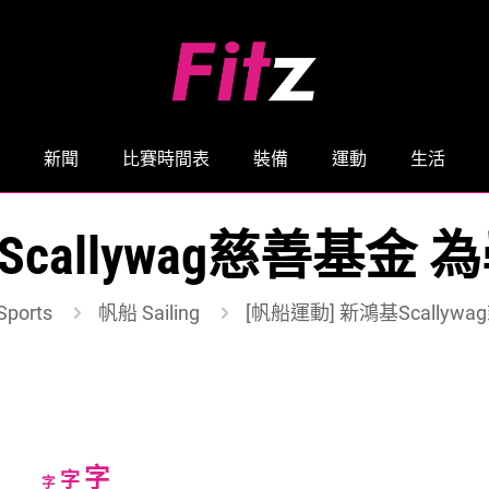
新聞
比賽時間表
裝備
運動
生活
Scallywag慈善基
ports
帆船 Sailing
[帆船運動] 新鴻基Scally
Increase
字
Reset
Decrease
字
字