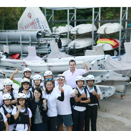
font
font
font
size.
size.
size.