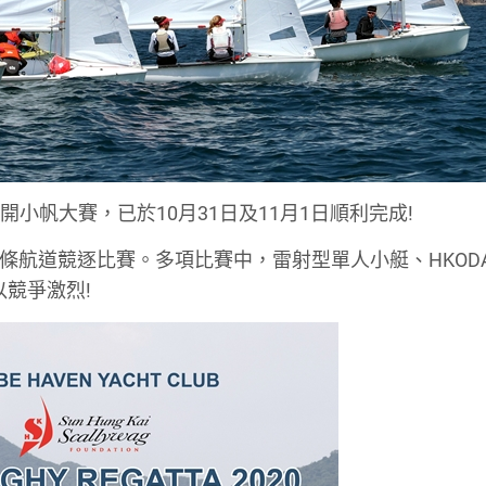
金公開小帆大賽，已於10月31日及11月1日順利完成!
4條航道競逐比賽。多項比賽中，雷射型單人小艇、HKOD
以競爭激烈!