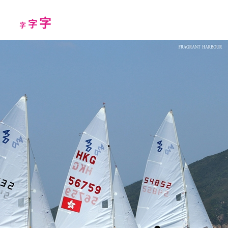
Increase
字
Reset
Decrease
字
字
font
font
font
size.
size.
size.