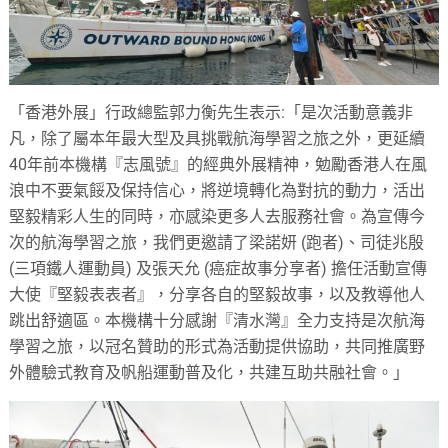
「香港外展」行政總監郭力衡先生表示:「是次活動意義非
凡，除了屬本年最大型及具挑戰航海學習之旅之外，更延續
40年前本機構『志風號』的經典外展精神，勉勵香港人在風
浪中不要氣餒及保持信心，將逆境轉化為對抗的動力，活出
堅毅精彩人生的同時，亦感染更多人去服務社會。為宣傳今
次的航海學習之旅，我們更邀請了梁諾妍 (跑者)、司徒兆殷
(三項鐵人運動員) 及張天允 (癌症故事分享者) 擔任活動宣傳
大使『堅毅表表者』，分享各自的堅毅故事，以及教導他人
跳出舒適區。本機構十分感謝『清水灣』全力支持是次航海
學習之旅，以冠名贊助的形式為活動提供協助，共同推廣野
外體驗式教育及帆船運動普及化，共建互助共融社會。」