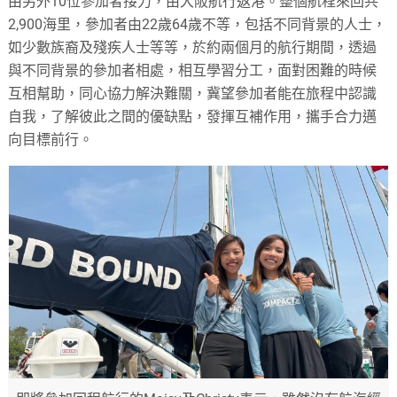
由另外10位參加者接力，由大阪航行返港。整個航程來回共
2,900海里，參加者由22歲64歲不等，包括不同背景的人士，
如少數族裔及殘疾人士等等，於約兩個月的航行期間，透過
與不同背景的參加者相處，相互學習分工，面對困難的時候
互相幫助，同心協力解決難關，冀望參加者能在旅程中認識
自我，了解彼此之間的優缺點，發揮互補作用，攜手合力邁
向目標前行。