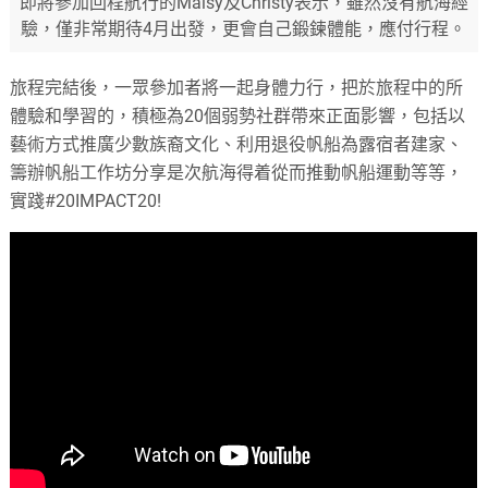
即將參加回程航行的Maisy及Christy表示，雖然沒有航海經
驗，僅非常期待4月出發，更會自己鍛鍊體能，應付行程。
旅程完結後，一眾參加者將一起身體力行，把於旅程中的所
體驗和學習的，積極為20個弱勢社群帶來正面影響，包括以
藝術方式推廣少數族裔文化、利用退役帆船為露宿者建家、
籌辦帆船工作坊分享是次航海得着從而推動帆船運動等等，
實踐#20IMPACT20!