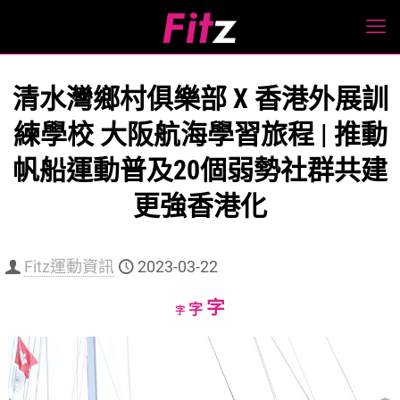
清水灣鄉村俱樂部 X 香港外展訓
練學校 大阪航海學習旅程 | 推動
帆船運動普及20個弱勢社群共建
更強香港化
Fitz運動資訊
2023-03-22
Increase
字
Reset
Decrease
字
字
font
font
font
size.
size.
size.