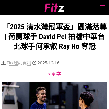
「2025 清水灣冠軍盃」圓滿落幕
| 荷蘭球手 David Pel 拍檔中華台
北球手何承叡 Ray Ho 奪冠
Fitz運動資訊
2025-12-16
Increase
字
Reset
Decrease
字
字
font
font
font
size.
size.
size.