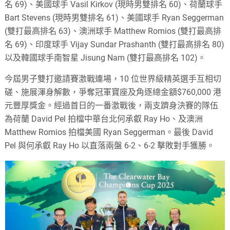
名 69)、美國球手 Vasil Kirkov (現時男雙排名 60)、荷蘭球手
Bart Stevens (現時男雙排名 61)、美國球手 Ryan Seggerman
(雙打最高排名 63)、澳洲球手 Matthew Romios (雙打最高排
名 69)、印度球手 Vijay Sundar Prashanth (雙打最高排名 80)
以及韓國球手南智星 Jisung Nam (雙打最高排名 102)。
今屆男子雙打邀請賽激戰連場，10 位世界級精英選手互相切
磋、施展渾身解數，爭奪冠軍寶座及角逐總金額$760,000 港
元豐厚獎金。經過首日的一番激戰後，兩支躋身決賽的隊伍
為荷蘭 David Pel 拍檔中華台北何承叡 Ray Ho、及澳洲
Matthew Romios 拍檔美國 Ryan Seggerman。最後 David
Pel 與何承叡 Ray Ho 以直落兩盤 6-2、6-2 擊敗對手獲勝。