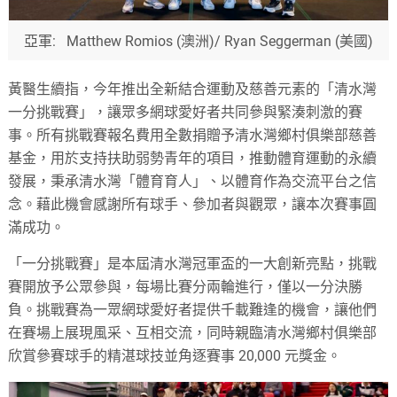
亞軍: Matthew Romios (澳洲)/ Ryan Seggerman (美國)
黃醫生續指，今年推出全新結合運動及慈善元素的「清水灣
一分挑戰賽」，讓眾多網球愛好者共同參與緊湊刺激的賽
事。所有挑戰賽報名費用全數捐贈予清水灣鄉村俱樂部慈善
基金，用於支持扶助弱勢青年的項目，推動體育運動的永續
發展，秉承清水灣「體育育人」、以體育作為交流平台之信
念。藉此機會感謝所有球手、參加者與觀眾，讓本次賽事圓
滿成功。
「一分挑戰賽」是本屆清水灣冠軍盃的一大創新亮點，挑戰
賽開放予公眾參與，每場比賽分兩輪進行，僅以一分決勝
負。挑戰賽為一眾網球愛好者提供千載難逢的機會，讓他們
在賽場上展現風采、互相交流，同時親臨清水灣鄉村俱樂部
欣賞參賽球手的精湛球技並角逐賽事 20,000 元獎金。