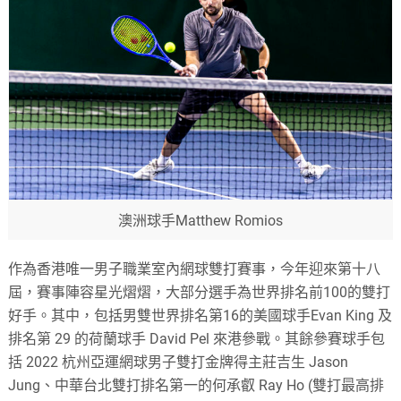
澳洲球手Matthew Romios
作為香港唯一男子職業室內網球雙打賽事，今年迎來第十八
屆，賽事陣容星光熠熠，大部分選手為世界排名前100的雙打
好手。其中，包括男雙世界排名第16的美國球手Evan King 及
排名第 29 的荷蘭球手 David Pel 來港參戰。其餘參賽球手包
括 2022 杭州亞運網球男子雙打金牌得主莊吉生 Jason
Jung、中華台北雙打排名第一的何承叡 Ray Ho (雙打最高排