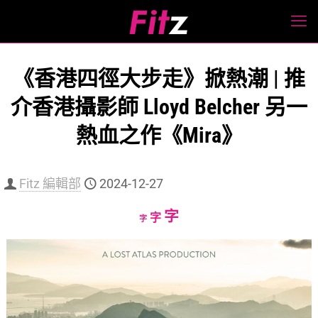
《香港四徑大步走》掀熱潮 | 推
介香港攝影師 Lloyd Belcher 另一
熱血之作《Mira》
Fitz 編輯部
2024-12-27
Increase
字
Reset
Decrease
字
字
font
font
font
size.
size.
size.