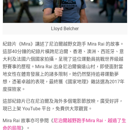
Lloyd Belcher
紀錄片《Mira》講述了尼泊爾越野女跑手 Mira Rai 的故事。
這部40分鐘的紀錄片橫跨尼泊爾、香港、澳洲、西班牙、意
大利及法國六個國家拍攝，呈現了這位運動員挑戰世界級越
野賽事的歷程。Mira Rai 出身尼泊爾偏遠山村，即使面對當
地女性在體育發展上的諸多限制，她仍然堅持追尋運動夢
想，憑著卓越的表現，最終獲《國家地理》雜誌選為2017年
度探險家。
這部紀錄片已在尼泊爾及海外多個電影節放映，廣受好評，
現已上架 YouTube 平台，免費供大眾觀賞。
Mira Rai 故事亦可參閱《
尼泊爾越野跑手Mira Rai．越過了生
命的局限
》。