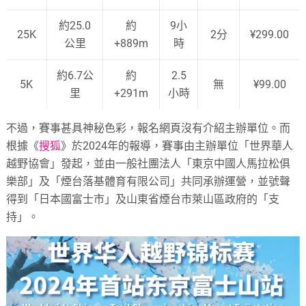
約25.0
約
9小
25K
2分
¥299.00
公里
+889m
時
約6.7公
約
2.5
5K
無
¥99.00
里
+291m
小時
不過，賽事甚具神秘色彩，報名網頁沒有介紹主辦單位。而
根據《
搜狐
》於2024年的報導，賽事由主辦單位「世界華人
越野協會」發起，並由一般社團法人「東京中國人馬拉松俱
樂部」及「煙台落基體育有限公司」共同承辦運營，並號聲
得到「日本國富士市」及山東省煙台市萊山區政府的「支
持」。