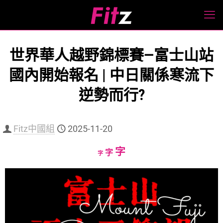
世界華人越野錦標賽—富士山站
國內開始報名 | 中日關係寒流下
逆勢而行?
Fitz中國組
2025-11-20
Increase
字
Reset
Decrease
字
字
font
font
font
size.
size.
size.