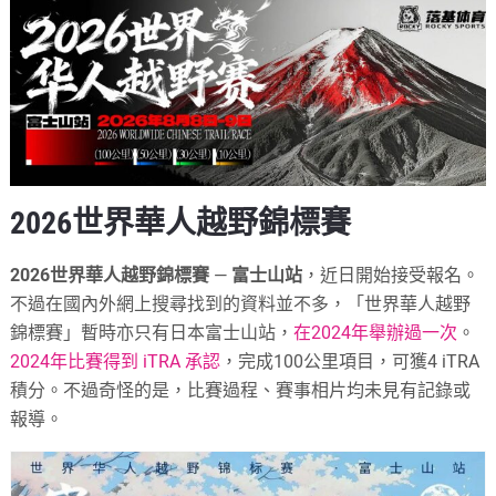
2026世界華人越野錦標賽
2026世界華人越野錦標賽
—
富士山站
，近日開始接受報名。
不過在國內外網上搜尋找到的資料並不多，「世界華人越野
錦標賽」暫時亦只有日本富士山站，
在2024年舉辦過一次
。
2024年比賽得到 iTRA 承認
，完成100公里項目，可獲4 iTRA
積分。不過奇怪的是，比賽過程、賽事相片均未見有記錄或
報導。