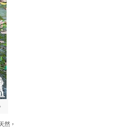
。
天然，