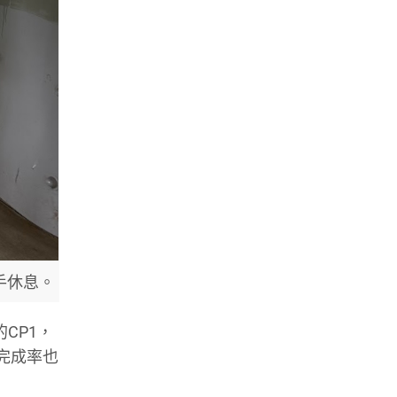
手休息。
CP1，
，完成率也