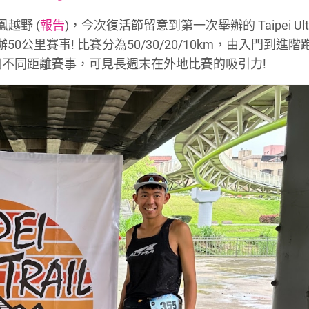
font
font
font
越野 (
報告
)，今次復活節留意到第一次舉辦的 Taipei Ultra 
size.
size.
size.
公里賽事! 比賽分為50/30/20/10km，由入門到進階
個不同距離賽事，可見長週末在外地比賽的吸引力!