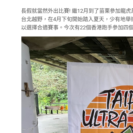
長假就當然外出比賽! 繼12月到了苗栗參加龍虎鳳
台北越野，在4月下旬開始踏入夏天，少有地舉辦50
以選擇合適賽事。今次有22個香港跑手參加四