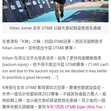
Kilian Jornet 去年 UTMB 以破大會紀錄姿態首名衝線
在香港有「K神」之稱、四屆UTMB冠軍，西班牙越野跑手
Kilian Jornet，宣佈退出今屆 UTMB 賽事。
Killain 在其社交平台發表消息，說為了更快恢復腰椎傷患
(sacrum injury)，他不得不退出今屆 UTMB賽事。(“I still can’t
run and due to the sacrum injury so we decided it was better
to prioritize a good recovery……”)
K神是在去年 UTMB 奪得第四次冠軍。賽事他曾感染疫症，
外界一度估計他要缺席2022賽事，不過其恢復能力驚人，能
夠如期上陣，並以破大會紀錄姿態首名衝線。但之後的一個
賽季他都久疏戰陣，要到
今年7月的 UTMB Eiger Ultra Trai
，