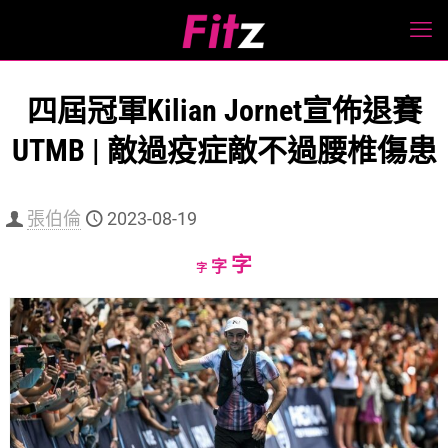
四屆冠軍Kilian Jornet宣佈退賽
UTMB | 敵過疫症敵不過腰椎傷患
張伯倫
2023-08-19
Increase
字
Reset
Decrease
字
字
font
font
font
size.
size.
size.