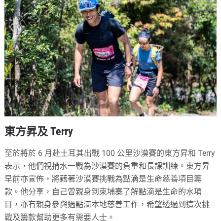
東方昇及 Terry
至於將於 6 月赴土耳其出戰 100 公里沙漠賽的東方昇和 Terry
表示，他們視揹水一戰為沙漠賽的負重和長課訓練。東方昇
早前亦宣佈，將藉著沙漠賽挑戰為點滴是生命慈善項目籌
款。他分享，自己曾親身到柬埔寨了解點滴是生命的水項
目，亦有親身參與過點滴本地慈善工作，希望透過到這次挑
戰及籌款幫助更多有需要人士。