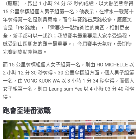
（鷹鷹），跑出 1 小時 24 分 53 秒的成績，以大熱姿態奪得
15 公里奪標組個人男子組第一名。他表示，在揹水一戰第十
年奪得第一名是別具意義，而今年賽路石屎路較多，鷹鷹笑
言是「PB 路線」，「需要少一點技術性的東西，相對更安
全，新手都可以一起跑；我想賽事最重要是大家享受過程，
感受到山區朋友的艱辛最重要。」今屆賽事天氣好，最期待
完賽到終點食燒賣。
而 15 公里奪標組個人女子組第一名，則由 HO MICHELLE 以
2 小時 12 分 30 秒奪得。30 公里奪標組方面，個人男子組第
一名，由 VONG KUOK WA 以 3 小時 1 分 34 秒奪得，而個人
女子組第一名，則由 Leung sum Yee 以 4 小時 03 分 40 秒奪
得。
跑會盃連番激戰