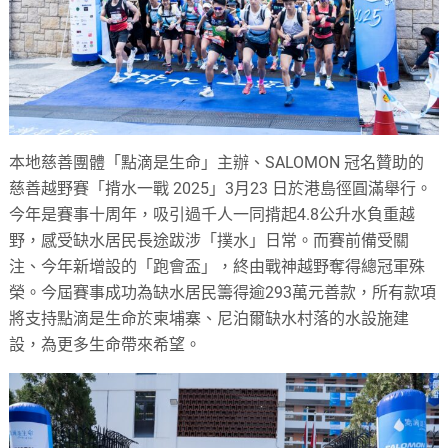
本地慈善團體「點滴是生命」主辦、SALOMON 冠名贊助的
慈善越野賽「揹水一戰 2025」3月23 日於港島徑圓滿舉行。
今年是賽事十周年，吸引過千人一同揹起4.8公升水負重越
野，感受缺水居民長途跋涉「撲水」日常。而賽前備受關
注、今年新增設的「跑會盃」，終由戰神越野奪得總冠軍殊
榮。今屆賽事成功為缺水居民籌得逾293萬元善款，所有款項
將支持點滴是生命於柬埔寨、尼泊爾缺水村落的水設施建
設，為更多生命帶來希望。