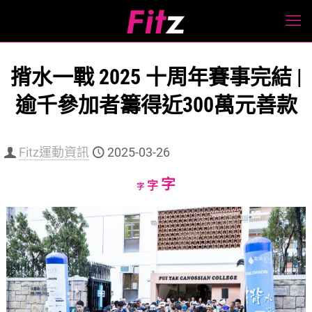
揹水一戰 2025 十周年賽事完結 |
逾千參加者籌得近300萬元善款
Fitz運動資訊
2025-03-26
Increase
字
Reset
Decrease
字
字
font
font
font
size.
size.
size.