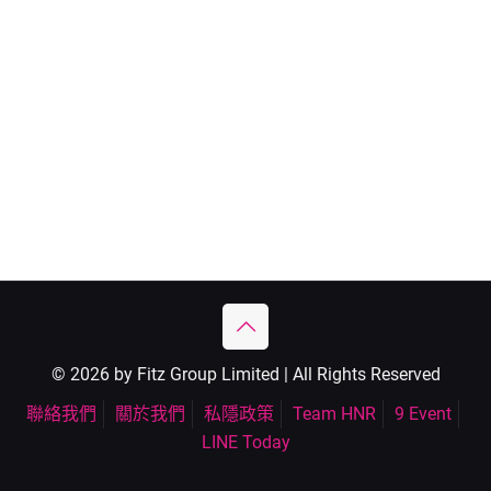
© 2026 by Fitz Group Limited | All Rights Reserved
聯絡我們
關於我們
私隱政策
Team HNR
9 Event
LINE Today