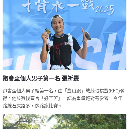
跑會盃個人男子第一名 張祈豐
跑會盃個人男子組第一名，由「豐山跑」教練張祺豐(KFC)奪
得。他於賽後直言「好辛苦」，認為重量絕對有影響，今年
路線石屎路多，像路跑比賽。