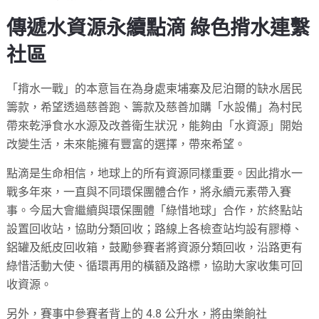
傳遞水資源永續點滴 綠色揹水連繫
社區
「揹水一戰」的本意旨在為身處柬埔寨及尼泊爾的缺水居民
籌款，希望透過慈善跑、籌款及慈善加購「水設備」為村民
帶來乾淨食水水源及改善衛生狀況，能夠由「水資源」開始
改變生活，未來能擁有豐富的選擇，帶來希望。
點滴是生命相信，地球上的所有資源同樣重要。因此揹水一
戰多年來，一直與不同環保團體合作，將永續元素帶入賽
事。今屆大會繼續與環保團體「綠惜地球」合作，於終點站
設置回收站，協助分類回收；路線上各檢查站均設有膠樽、
鋁罐及紙皮回收箱，鼓勵參賽者將資源分類回收，沿路更有
綠惜活動大使、循環再用的橫額及路標，協助大家收集可回
收資源。
另外，賽事中參賽者背上的 4.8 公升水，將由樂餉社