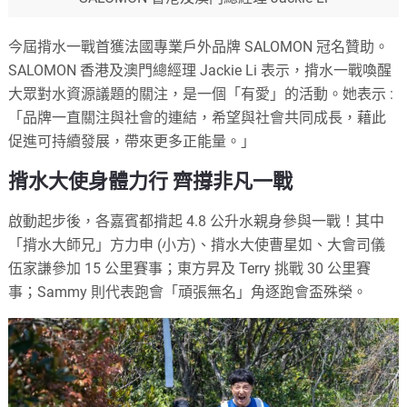
今屆揹水一戰首獲法國專業戶外品牌 SALOMON 冠名贊助。
SALOMON 香港及澳門總經理 Jackie Li 表示，揹水一戰喚醒
大眾對水資源議題的關注，是一個「有愛」的活動。她表示 :
「品牌一直關注與社會的連結，希望與社會共同成長，藉此
促進可持續發展，帶來更多正能量。」
揹水大使身體力行 齊撐非凡一戰
啟動起步後，各嘉賓都揹起 4.8 公升水親身參與一戰！其中
「揹水大師兄」方力申 (小方)、揹水大使曹星如、大會司儀
伍家謙參加 15 公里賽事；東方昇及 Terry 挑戰 30 公里賽
事；Sammy 則代表跑會「頑張無名」角逐跑會盃殊榮。