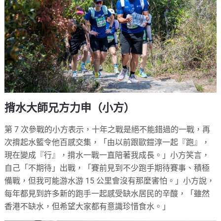
揹水大師兄方力申（小方）
第 7 次參戰的小方表示，十年之戰是絕不能錯過的一戰，再
次揹起水籃令他百感交集，「由以前跟歐鎧淳一起『跑』，
現在變成『行』，揹水一戰一直陪著我成長。」小方笑言，
自己「不期待」出戰，「賽前見到不少跑手期待賽事、積極
備戰，但我可能游水游 15 公里會沒有那麼害怕。」小方說，
每年都見到許多新的跑手一起感受缺水居民的辛酸，「雖然
香港不缺水，但希望大家都有意識珍惜食水。」