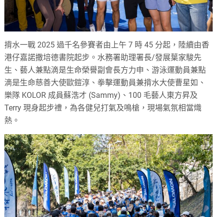
揹水一戰 2025 過千名參賽者由上午 7 時 45 分起，陸續由香
港仔嘉諾撒培德書院起步。水務署助理署長/發展葉家駿先
生、藝人兼點滴是生命榮譽副會長方力申、游泳運動員兼點
滴是生命慈善大使歐鎧淳、拳擊運動員兼揹水大使曹星如、
樂隊 KOLOR 成員蘇浩才 (Sammy)、100 毛藝人東方昇及
Terry 現身起步禮，為各健兒打氣及鳴槍，現場氣氛相當熾
熱。