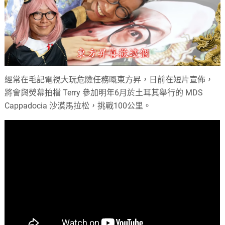
經常在毛記電視大玩危險任務嘅東方昇，日前在短片宣佈，
將會與熒幕拍檔 Terry 參加明年6月於土耳其舉行的 MDS
Cappadocia 沙漠馬拉松，挑戰100公里。