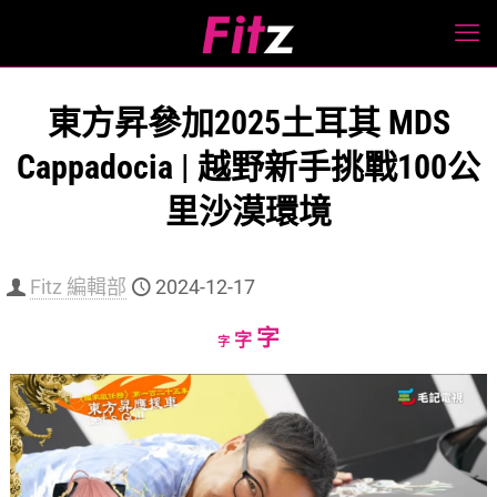
東方昇參加2025土耳其 MDS
Cappadocia | 越野新手挑戰100公
里沙漠環境
Fitz 編輯部
2024-12-17
Increase
字
Reset
Decrease
字
字
font
font
font
size.
size.
size.