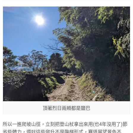
頂著烈日兩頰都是鹽巴
所以一進爬坡山徑，立刻把登山杖拿出來用(也4年沒用了)節
省些體力，還好這些爬升不是階梯形式，賽道展望景色不