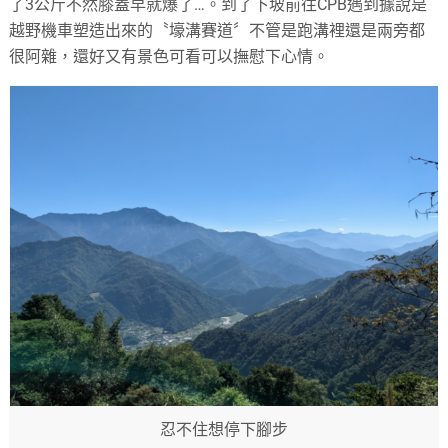
了3公斤不然膝蓋早就爆了…。到了下坡前往CPB遇到據說是
越野機車塑造出來的〝壕溝賽道〞不管是跑溝裡還是兩旁都
很阿雜，還好又有景色可看可以撫慰下心情。
忍不住想停下腳步