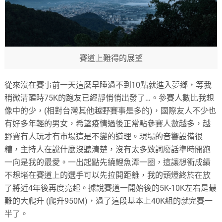
賽道上難得的展望
從來沒在賽事前一天這麼早睡過不到10點就進入夢鄉，等我
稍微清醒時75K的跑友已經靜悄悄出發了…。參賽人數比我想
像中的少，(相對台灣其他越野賽事是多的)，國際友人不少也
有好多年輕的男女，希望疫情過後正常點參賽人數越多，越
野賽有人玩才有市場這是不變的道理。現場的音響設備很
糟，主持人在說什麼沒聽清楚，沒有太多致詞廢話準時開跑
一向是我的最愛。一出起點先繞鯉魚潭一圈，這讓想衝成績
不想堵在賽道上的選手可以先拉開距離，我的頭燈終於在放
了將近4年後再度亮起。據說賽道一開始後的5K-10K左右是最
難的大爬升 (爬升950M)，過了這段基本上40K組的就完賽一
半了。