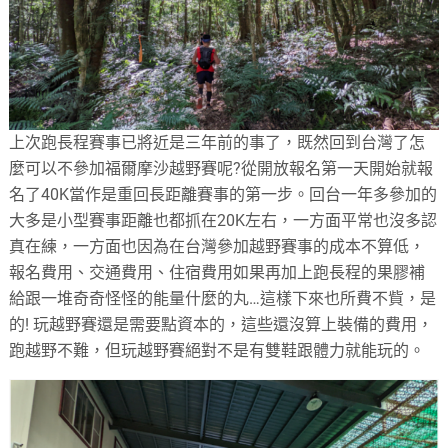
上次跑長程賽事已將近是三年前的事了，既然回到台灣了怎
麼可以不參加福爾摩沙越野賽呢?從開放報名第一天開始就報
名了40K當作是重回長距離賽事的第一步。回台一年多參加的
大多是小型賽事距離也都抓在20K左右，一方面平常也沒多認
真在練，一方面也因為在台灣參加越野賽事的成本不算低，
報名費用、交通費用、住宿費用如果再加上跑長程的果膠補
給跟一堆奇奇怪怪的能量什麼的丸…這樣下來也所費不貲，是
的! 玩越野賽還是需要點資本的，這些還沒算上裝備的費用，
跑越野不難，但玩越野賽絕對不是有雙鞋跟體力就能玩的。