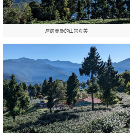
層層疊疊的山巒真美