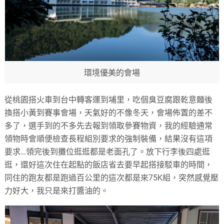
環境優美的會場
從桃園搭火車到台中轉客運到埔里，吃個臭豆腐跟乾意麵後
換搭小黃到賽事會場，天氣好的不像冬天，會場佈置的差不
多了，選手到的不多先去報到領取參賽物資，我的經驗通常
領物時會順便檢查長程組別要求的強制裝備，結果沒有這項
要求…領完後到攤位逛逛都是老面孔了。放下行李後四處逛
逛，還好這次住在起點的飯店省去要早起搭接駁車的時間，
同住的跑友都是跑過百公里的這次都是來75K組，突然感覺壓
力好大，我只是來打醬油的。