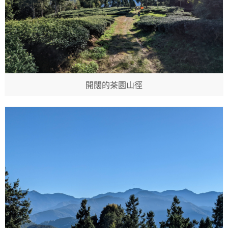
開闊的茶園山徑