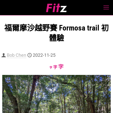
福爾摩沙越野賽 Formosa trail 初
體驗
Bob Chen
2022-11-25
Increase
字
Reset
Decrease
字
字
font
font
font
size.
size.
size.