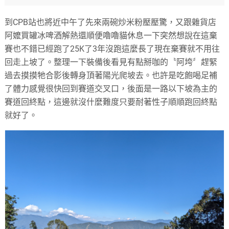
到CPB站也將近中午了先來兩碗炒米粉壓壓驚，又跟雜貨店
阿嬤買罐冰啤酒解熱還順便嚕嚕貓休息一下突然想說在這棄
賽也不錯已經跑了25K了3年沒跑這麼長了現在棄賽就不用往
回走上坡了。整理一下裝備後看見有點掰咖的〝阿垮〞趕緊
過去摸摸牠合影後轉身頂著陽光爬坡去。也許是吃飽喝足補
了體力感覺很快回到賽道交叉口，後面是一路以下坡為主的
賽道回終點，這邊就沒什麼難度只要耐著性子順順跑回終點
就好了。