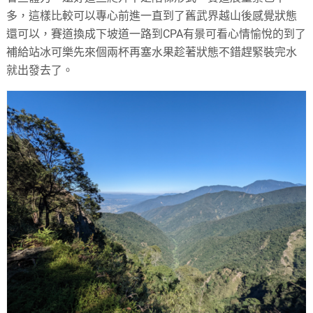
多，這樣比較可以專心前進一直到了舊武界越山後感覺狀態
還可以，賽道換成下坡道一路到CPA有景可看心情愉悅的到了
補給站冰可樂先來個兩杯再塞水果趁著狀態不錯趕緊裝完水
就出發去了。