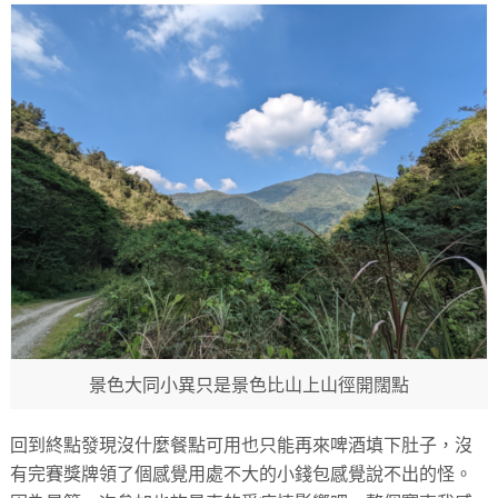
景色大同小異只是景色比山上山徑開闊點
回到終點發現沒什麼餐點可用也只能再來啤酒填下肚子，沒
有完賽獎牌領了個感覺用處不大的小錢包感覺說不出的怪。