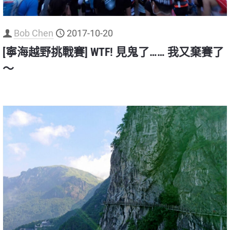
Bob Chen
2017-10-20
[寧海越野挑戰賽] WTF! 見鬼了…… 我又棄賽了
～