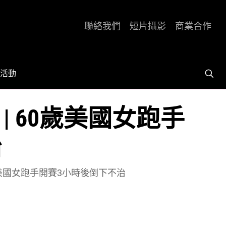
聯絡我們
短片攝影
商業合作
活動
故 | 60歲美國女跑手
治
 60歲美國女跑手開賽3小時後倒下不治