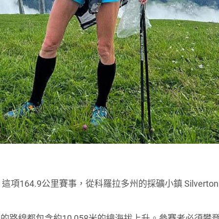
。這項164.9公里賽事，從科羅拉多州的採礦小鎮 Silverto
路線都包含約10,058米的總海拔上升。參賽者必須攀