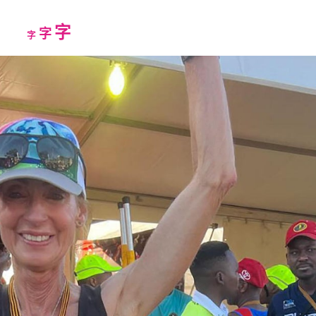
Increase
字
Reset
Decrease
字
字
font
font
font
size.
size.
size.