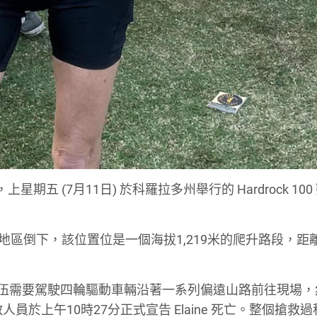
，上星期五 (7月11日) 於科羅拉多州舉行的 Hardrock 10
nt Basin 地區倒下，該位置位是一個海拔1,219米的爬升路段，
隊伍需要駕駛四輪驅動車輛沿著一系列偏遠山路前往現場，
急救人員於上午10時27分正式宣告 Elaine 死亡。整個搶救