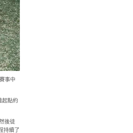
0 賽事中
距離起點約
然後徒
過程持續了