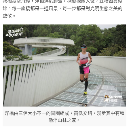
懸橋凌空飛渡，浮橋漂於碧波，探橋探幽入微，虹橋如霞似
錦。每一座橋都是一道風景，每一步都是對光明生態之美的
致敬。
浮橋由三個大小不一的圓圈組成，高低交錯，漫步其中有種
懸浮山林之感。