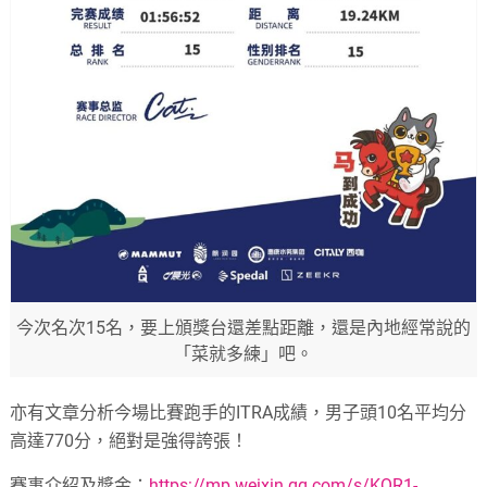
今次名次15名，要上頒獎台還差點距離，還是內地經常說的
「菜就多練」吧。
亦有文章分析今場比賽跑手的ITRA成績，男子頭10名平均分
高達770分，絕對是強得誇張！
賽事介紹及獎金：
https://mp.weixin.qq.com/s/KQR1-