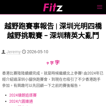
越野跑賽事報告 | 深圳光明四橋
越野挑戰賽 – 深圳精英大亂鬥
Jeremy
2026-05-10
Increase
字
Reset
Decrease
字
字
font
font
font
香港比賽陸陸續續完成，就是時候繼續北上參賽! 由2024年已
size.
size.
size.
經介紹過深圳小貓快跑賽會，到現在也吸引了不少香港跑手
參加。有興趣可以先回顧一下之前的賽後報告。
2024塘朗追逐賽
2024六園連通