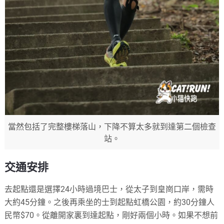
當然包括了完整樓梯落山，下降不算太多就到達第二個檢查
站。
交通安排
去起點還是選擇24小時過境巴士，從太子到皇崗口岸，需時
大約45分鐘。之後再乘坐的士到起點虹橋公園，約30分鐘人
民幣$70。從離開家裏到達起點，剛好兩個小時。如果不想前