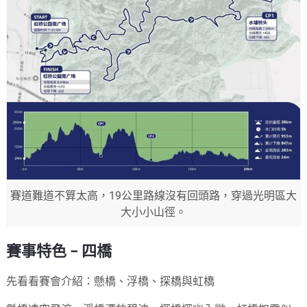
賽道難道不算太高，19公里路線沒有回頭路，穿過光明區大
大小小山徑。
賽事特色 – 四橋
先看看賽會介紹：懸橋、浮橋、探橋與虹橋