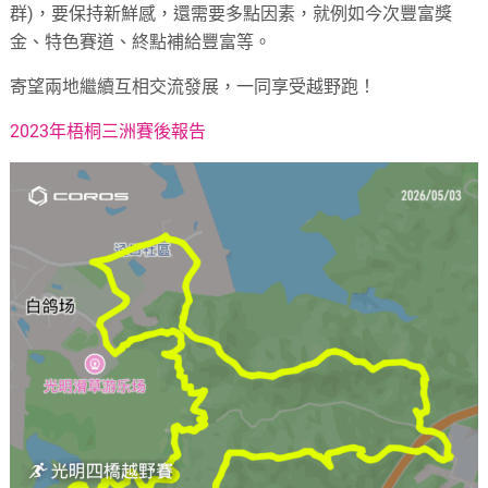
群)，要保持新鮮感，還需要多點因素，就例如今次豐富獎
金、特色賽道、終點補給豐富等。
寄望兩地繼續互相交流發展，一同享受越野跑！
2023年梧桐三洲賽後報告