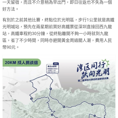
一天留宿，而且不介意稍為早出門，即日往返也不失為一個
好方法。
有別於之前其他比賽，終點位於光明區，步行1公里就是高鐵
光明城站，預先在兩星期前買好高鐵票從深圳直接回西九龍
站，高鐵車程約30分鐘，從終點離開不夠一小時就到九龍
區，省了不少時間，同時亦避開黃金周過關人潮，費用人民
幣90元。