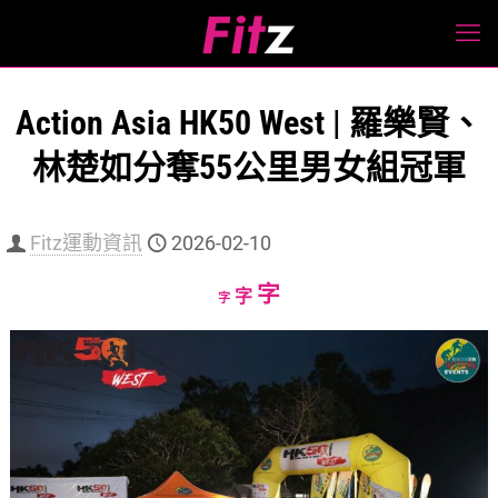
Action Asia HK50 West | 羅樂賢、
林楚如分奪55公里男女組冠軍
Fitz運動資訊
2026-02-10
Increase
字
Reset
Decrease
字
字
font
font
font
size.
size.
size.