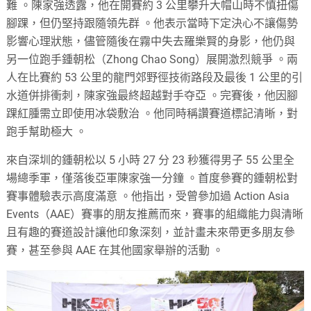
難
。
陳家強透露，他在開賽約 3 公里攀升大帽山時不慎扭傷
腳踝，但仍堅持跟隨領先群
。他表示當時下定決心不讓傷勢
影響心理狀態，儘管隨後在霧中失去羅樂賢的身影，他仍與
另一位跑手鍾朝松（Zhong Chao Song）展開激烈競爭
。兩
人在比賽約 53 公里的龍門郊野徑技術路段及最後 1 公里的引
水道併排衝刺，陳家強最終超越對手夺亞
。完賽後，他因腳
踝紅腫需立即使用冰袋敷治
。他同時稱讚賽道標記清晰，對
跑手幫助極大
。
來自深圳的鍾朝松以 5 小時 27 分 23 秒獲得男子 55 公里全
場總季軍，僅落後亞軍陳家強一分鐘
。
首度參賽的鍾朝松對
賽事體驗表示高度滿意
。他指出，受曾參加過 Action Asia
Events（AAE）賽事的朋友推薦而來，賽事的組織能力與清晰
且有趣的賽道設計讓他印象深刻，並計畫未來帶更多朋友參
賽，甚至參與 AAE 在其他國家舉辦的活動
。