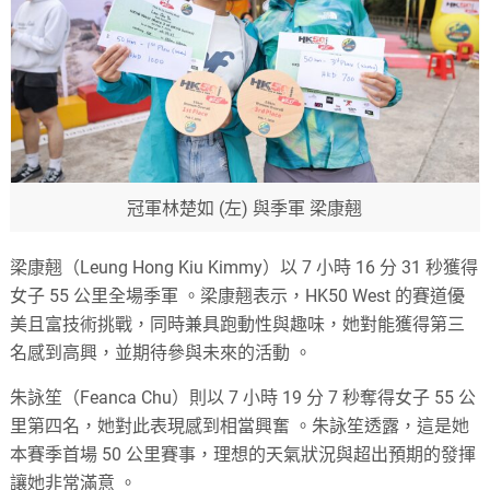
冠軍
林楚如
(左) 與季軍 梁康翹
梁康翹（Leung Hong Kiu Kimmy）以 7 小時 16 分 31 秒獲得
女子 55 公里全場季軍
。
梁康翹表示，HK50 West 的賽道優
美且富技術挑戰，同時兼具跑動性與趣味，她對能獲得第三
名感到高興，並期待參與未來的活動
。
朱詠笙（Feanca Chu）則以 7 小時 19 分 7 秒奪得女子 55 公
里第四名，她對此表現感到相當興奮
。
朱詠笙透露，這是她
本賽季首場 50 公里賽事，理想的天氣狀況與超出預期的發揮
讓她非常滿意
。