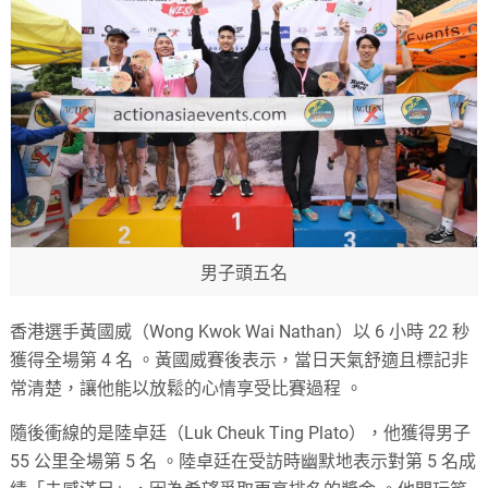
男子頭五名
香港選手黃國威（Wong Kwok Wai Nathan）以 6 小時 22 秒
獲得全場第 4 名
。
黃國威賽後表示，當日天氣舒適且標記非
常清楚，讓他能以放鬆的心情享受比賽過程
。
隨後衝線的是陸卓廷（Luk Cheuk Ting Plato），他獲得男子
55 公里全場第 5 名
。
陸卓廷在受訪時幽默地表示對第 5 名成