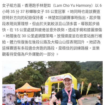
女子組方面，香港跑手林楚如（Lam Cho Yu Harmony）以 6
小時 35 分 37 秒蟬聯女子 55 公里冠軍
。她同時也是該賽道
逆時針方向的紀錄保持者
。
林楚如回顧賽事時指出，起步階
段表現尚算理想，但由於天氣較涼且山頂多雲，導致起步過
快，在 15 公里處感到疲倦並意外跌倒，造成手臂和膝蓋擦傷
。她隨後在 30 公里處調整策略，放慢速度並在檢查站進行補
給，體力恢復後在後段公路及大帽山山徑表現回升
。她認為
這條賽道有多段適合奔跑的路段，是極佳的訓練路線，並樂
觀看待受傷為戶外運動的一部分
。