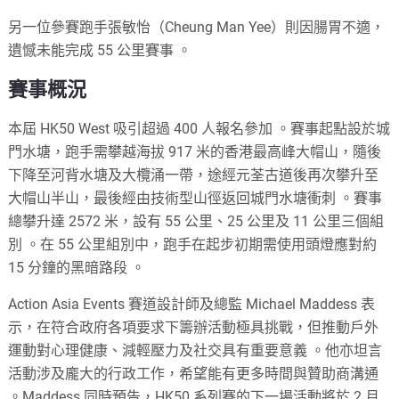
另一位參賽跑手張敏怡（Cheung Man Yee）則因腸胃不適，
遺憾未能完成 55 公里賽事
。
賽事概況
本屆 HK50 West 吸引超過 400 人報名參加
。賽事起點設於城
門水塘，跑手需攀越海拔 917 米的香港最高峰大帽山，隨後
下降至河背水塘及大欖涌一帶，途經元荃古道後再次攀升至
大帽山半山，最後經由技術型山徑返回城門水塘衝刺
。賽事
總攀升達 2572 米，設有 55 公里、25 公里及 11 公里三個組
別
。
在 55 公里組別中，跑手在起步初期需使用頭燈應對約
15 分鐘的黑暗路段
。
Action Asia Events 賽道設計師及總監 Michael Maddess 表
示，在符合政府各項要求下籌辦活動極具挑戰，但推動戶外
運動對心理健康、減輕壓力及社交具有重要意義
。他亦坦言
活動涉及龐大的行政工作，希望能有更多時間與贊助商溝通
。
Maddess 同時預告，HK50 系列賽的下一場活動將於 2 月