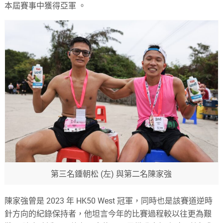
本屆賽事中獲得亞軍
。
第三名
鍾朝松 (左) 與第二名
陳家強
陳家強曾是 2023 年 HK50 West 冠軍，同時也是該賽道逆時
針方向的紀錄保持者，他坦言今年的比賽過程較以往更為艱