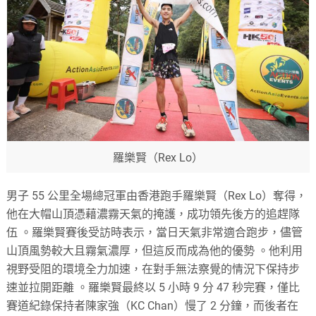
羅樂賢（Rex Lo）
男子 55 公里全場總冠軍由香港跑手羅樂賢（Rex Lo）奪得，
他在大帽山頂憑藉濃霧天氣的掩護，成功領先後方的追趕隊
伍
。
羅樂賢賽後受訪時表示，當日天氣非常適合跑步，儘管
山頂風勢較大且霧氣濃厚，但這反而成為他的優勢
。他利用
視野受阻的環境全力加速，在對手無法察覺的情況下保持步
速並拉開距離
。羅樂賢最終以 5 小時 9 分 47 秒完賽，僅比
賽道紀錄保持者陳家強（KC Chan）慢了 2 分鐘，而後者在