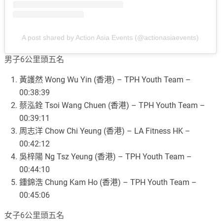
A post shared by Action Asia Events (@actionasiaevents)
男子6公里頭五名
黃護然 Wong Wu Yin (香港) – TPH Youth Team –
00:38:39
蔡泓銓 Tsoi Wang Chuen (香港) – TPH Youth Team –
00:39:11
周志洋 Chow Chi Yeung (香港) – LA Fitness HK –
00:42:12
吳梓陽 Ng Tsz Yeung (香港) – TPH Youth Team –
00:44:10
鍾錦浩 Chung Kam Ho (香港) – TPH Youth Team –
00:45:06
女子6公里頭五名