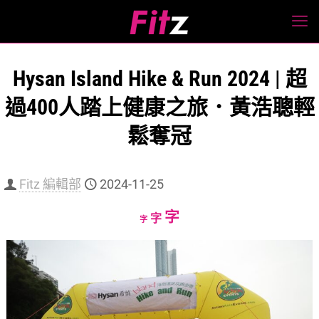
Hysan Island Hike & Run 2024 | 超
過400人踏上健康之旅．黃浩聰輕
鬆奪冠
Fitz 編輯部
2024-11-25
Increase
字
Reset
Decrease
字
字
font
font
font
size.
size.
size.