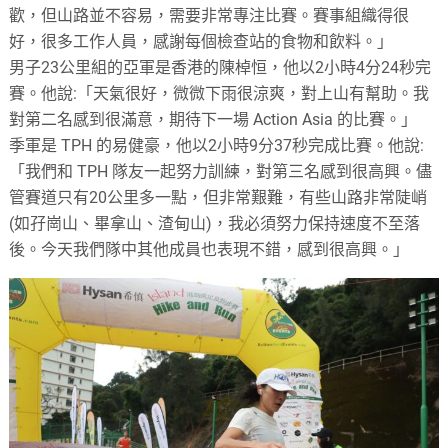
歡，但山路並不容易，需要非常專注比賽。賽事組織得很
好，很多工作人員，感謝每個檢查站的食物和飲料。」
男子23公里組的亞軍是香港的陳棹恒，他以2小時4分24秒完
賽。他說:「天氣很好，微微下雨很涼爽，對上山有幫助。我
對第二名感到很滿意，期待下一場 Action Asia 的比賽。」
季軍是 TPH 的易健豪，他以2小時9分37秒完成比賽。他說:
「我們和 TPH 隊友一起努力訓練，對第三名感到很高興。儘
管賽道只有20公里多一點，但非常艱難，有些山路非常陡峭
(如孖崗山、畢拿山、渣甸山)，我必須努力保持速度不至落
後。今天我們隊中其他成員也表現不錯，感到很高興。」