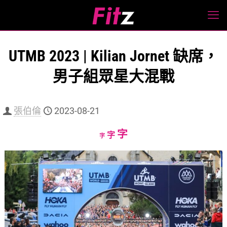
UTMB 2023 | Kilian Jornet 缺席，
男子組眾星大混戰
張伯倫
2023-08-21
Increase
字
Reset
Decrease
字
字
font
font
font
size.
size.
size.