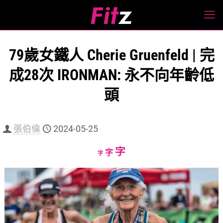
79歲女鐵人 Cherie Gruenfeld | 完
成28次 IRONMAN: 永不向年齡低
頭
張伯倫
2024-05-25
Increase
字
Reset
Decrease
字
字
font
font
font
size.
size.
size.