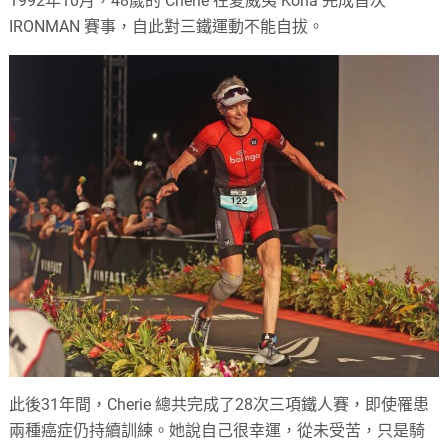
1992年10月，48歲的 Cherie 在夏威夷 Kona 完成首次
IRONMAN 賽事，自此對三鐵運動不能自拔。
此後31年間，Cherie 總共完成了28次三項鐵人賽，即使罹患
兩種癌症仍持續訓練。她說自己很幸運，從未受苦，只是騎