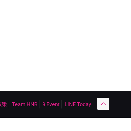
政策
Team HNR
9 Event
LINE Today