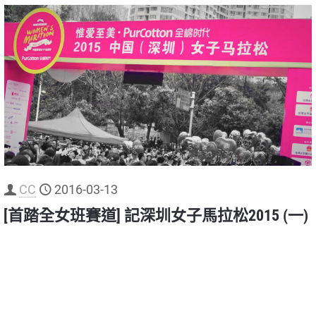
CC
2016-03-13
[首踏全女班賽道] 記深圳女子馬拉松2015 (一)