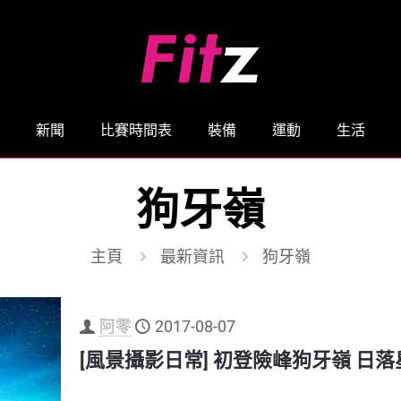
新聞
比賽時間表
裝備
運動
生活
狗牙嶺
主頁
最新資訊
狗牙嶺
阿零
2017-08-07
[風景攝影日常] 初登險峰狗牙嶺 日落