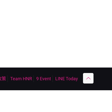
政策
Team HNR
9 Event
LINE Today