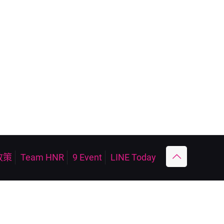
政策
Team HNR
9 Event
LINE Today