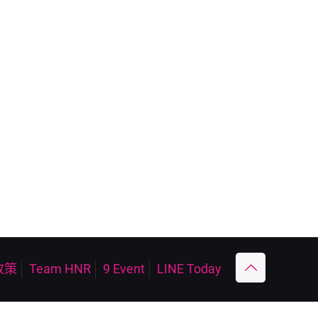
政策
Team HNR
9 Event
LINE Today