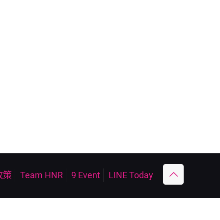
政策
Team HNR
9 Event
LINE Today