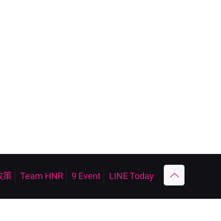
政策
Team HNR
9 Event
LINE Today