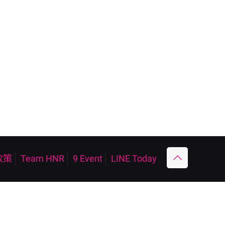
政策
Team HNR
9 Event
LINE Today