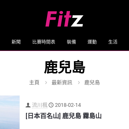
新聞
比賽時間表
裝備
運動
生活
鹿兒島
主頁
最新資訊
鹿兒島
流川楓
2018-02-14
[日本百名山] 鹿兒島 霧島山